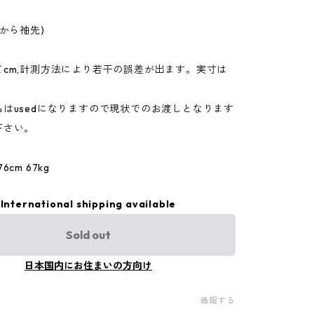
下から袖先)
てcm,計測方法により若干の誤差が出ます。実寸は
。
はusedになりますので現状でのお渡しとなります
下さい。
cm 67kg
International shipping available
Sold out
日本国内にお住まいの方向け
通報する