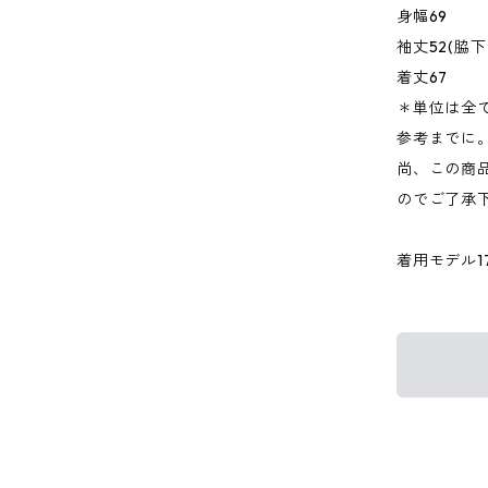
身幅69
袖丈52(脇
着丈67
＊単位は全
参考までに
尚、この商品
のでご了承
着用モデル176