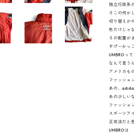
独立行政系
そこの何か
切り替えが
色だけじゃ
その配置が
すげーかっ
UMBROっ
なんて言う
アメリカも
ファッショ
あの、adid
あの少しい
ファッショ
スポーツア
正攻法だと
UMBROは