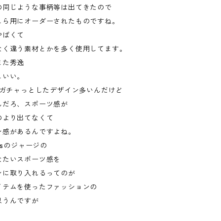
の同じような事柄等は出てきたので
しら用にオーダーされたものですね。
やばくて
なく違う素材とかを多く使用してます。
また秀逸
こいい。
てガチャっとしたデザイン多いんだけど
んだろ、スポーツ感が
のより出てなくて
ン感があるんですよね。
asのジャージの
なたいスポーツ感を
ンに取り入れるってのが
イテムを使ったファッションの
思うんですが