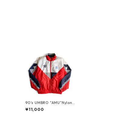
90's UMBRO "AMU"Nylon
JKT
¥11,000