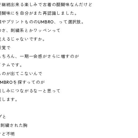
で継続出来る楽しみで古着の醍醐味なんだけど
醍醐味にを自分がまた再認識しました。
やプリントもののUMBRO、って選択肢。
のさ、刺繍系とかワッペンって
見えるじゃないですか。
感覚で
もちろん、一期一会感がさらに増すのが
イテムです。
ものが出てこないんで
MBROを探すってのが
楽しみにつながるなーと思って
案します。
プと
語で刺繍された胸
けど不明