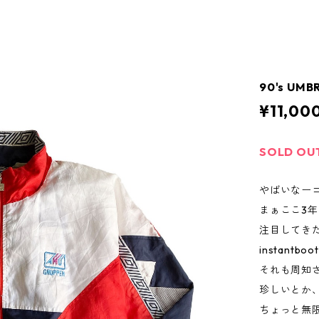
90's UMB
¥11,00
SOLD OU
やばいなー
まぁここ3年
注目してき
instant
それも周知
珍しいとか
ちょっと無