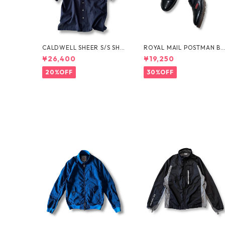
CALDWELL SHEER S/S SHI
ROYAL MAIL POSTMAN B
RT by Polo Ralph Lauren
OTS by Dr.MARTENS
¥26,400
¥19,250
20%OFF
30%OFF