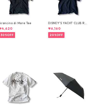
Arancino di Mare Tee
DISNEY'S YACHT CLUB RES
ORT Tee
¥4,620
¥6,160
30%OFF
20%OFF