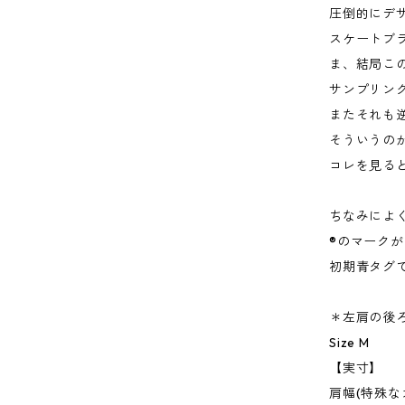
圧倒的にデ
スケートブ
ま、結局この辺
サンプリン
またそれも
そういうの
コレを見る
ちなみによく
®️のマーク
初期青タグで
＊左肩の後
Size M
【実寸】
肩幅(特殊な