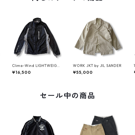
C
Clima-Wind LIGHTWEIGH
WORK JKT by JIL SANDER
T JKT by SALOMON
¥16,500
¥55,000
セール中の商品