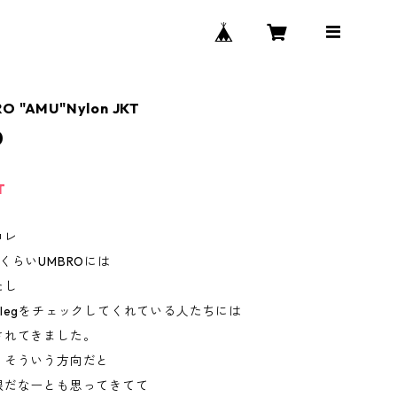
RO "AMU"Nylon JKT
0
T
コレ
くらいUMBROには
たし
bootlegをチェックしてくれている人たちには
されてきました。
、そういう方向だと
限だなーとも思ってきてて