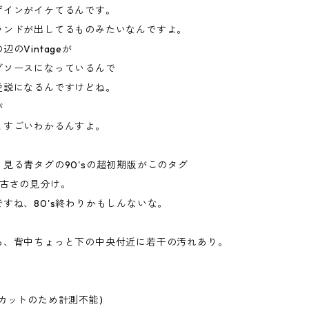
ザインがイケてるんです。
ランドが出してるものみたいなんですよ。
のVintageが
グソースになっているんで
逆説になるんですけどね。
が
とすごいわかるんすよ。
見る青タグの90'sの超初期版がこのタグ
が古さの見分け。
すね、80's終わりかもしんないな。
ろ、背中ちょっと下の中央付近に若干の汚れあり。
カットのため計測不能)