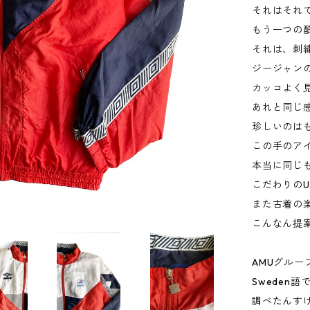
それはそれ
もう一つの
それは、刺繍
ジージャン
カッコよく
あれと同じ
珍しいのは
この手のア
本当に同じ
こだわりのU
また古着の
こんなん提
AMUグルー
Sweden
調べたんす