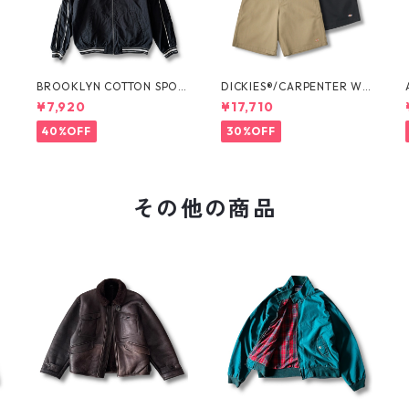
O
BROOKLYN COTTON SPOR
DICKIES®/CARPENTER WI
T JKT by Polo Ralph Laure
DE SHORTS -SEDAN ALL-P
¥7,920
¥17,710
n
URPOSE-
40%OFF
30%OFF
その他の商品