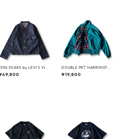
1936 506XX by LEVI'S VINT
DOUBLE PKT HARRINGTO
AGE GLOTHING NO-WASH
N JKT by LANDS'END
¥49,800
¥19,800