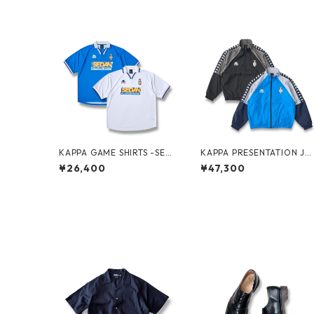
KAPPA GAME SHIRTS -SED
KAPPA PRESENTATION JA
AN ALL-PURPOSE-
KET -SEDAN ALL-PURPOS
¥26,400
¥47,300
E-