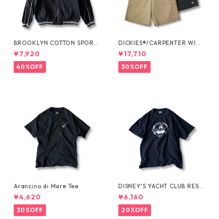
BROOKLYN COTTON SPORT
DICKIES®/CARPENTER WIDE
JKT by Polo Ralph Lauren
SHORTS -SEDAN ALL-PURPO
¥7,920
¥17,710
SE-
40%OFF
30%OFF
Arancino di Mare Tee
DISNEY'S YACHT CLUB RESO
RT Tee
¥4,620
¥6,160
30%OFF
20%OFF