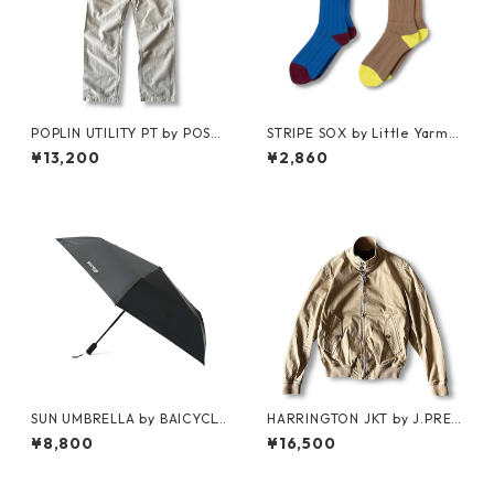
POPLIN UTILITY PT by POST
STRIPE SOX by Little Yarmo
OʼALLS
uth
¥13,200
¥2,860
SUN UMBRELLA by BAICYCL
HARRINGTON JKT by J.PRES
ON
S
¥8,800
¥16,500