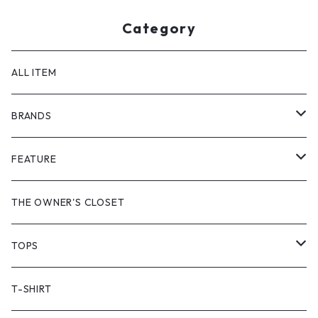
Category
ALL ITEM
BRANDS
GHOST ALMOSTBLACK
FEATURE
PRODUCT TWELVE
NEW VINTAGE
THE OWNER'S CLOSET
Supreme
BAICYCLON
VINTAGE OUTDOOR
TOPS
Stussy
ARC'TERYX
Little Yarmouth
RTW VINTAGE
JACKET
T-SHIRT