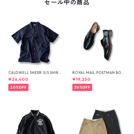
セール中の商品
CALDWELL SHEER S/S SHIRT
ROYAL MAIL POSTMAN BOO
by Polo Ralph Lauren
TS by Dr.MARTENS
¥26,400
¥19,250
20%OFF
30%OFF