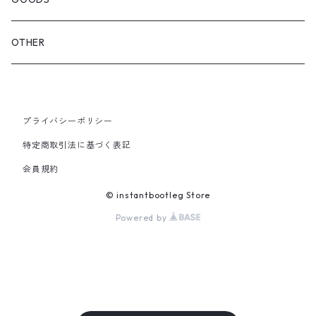
GLOVES&SCARF
TOY
OTHER
BACKPACK
JEWELRY
VINYL
プライバシーポリシー
SHOULDER
PINS& PINBACK
特定商取引法に基づく表記
SMALL BAG
会員規約
SOX
© instantbootleg Store
Powered by