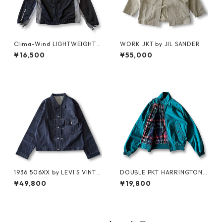
Clima-Wind LIGHTWEIGHT J
WORK JKT by JIL SANDER
KT by SALOMON
¥16,500
¥55,000
1936 506XX by LEVI'S VINTA
DOUBLE PKT HARRINGTON J
GE GLOTHING NO-WASH
KT by LANDS'END
¥49,800
¥19,800