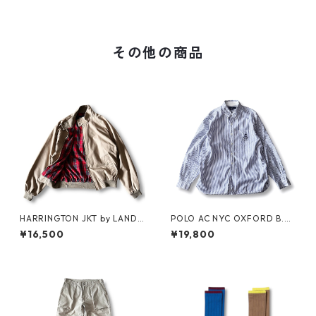
その他の商品
HARRINGTON JKT by LAND
POLO AC NYC OXFORD B.D.
S'END
SHIRT by Polo Ralph Lauren
¥16,500
¥19,800