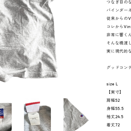
つなぎ目の
バインダー
従来からのVi
コレからVi
非常に響く
そんな橋渡
実に現代的なN
グッドコン
size L
【実寸】
肩幅52
身幅55.5
袖丈24.5
着丈72