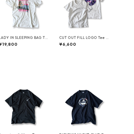
LADY IN SLEEPING BAG Te
CUT OUT FILL LOGO Tee b
e by THE NORTH FACE
y Polar Skate Co.
¥19,800
¥6,600