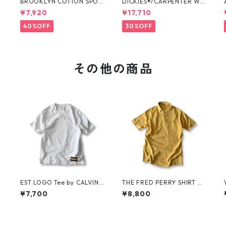
O
BROOKLYN COTTON SPOR
DICKIES®/CARPENTER WI
T JKT by Polo Ralph Laure
DE SHORTS -SEDAN ALL-P
¥7,920
¥17,710
n
URPOSE-
40%OFF
30%OFF
その他の商品
EST LOGO Tee by CALVIN
THE FRED PERRY SHIRT by
KLEIN JEANS ESTABLISHE
FRED PERRY
¥7,700
¥8,800
D.1978