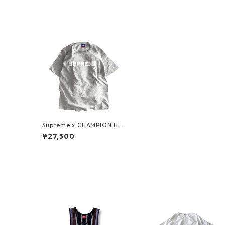
Supreme x CHAMPION Har
vard T Shirt Grey/White
¥27,500