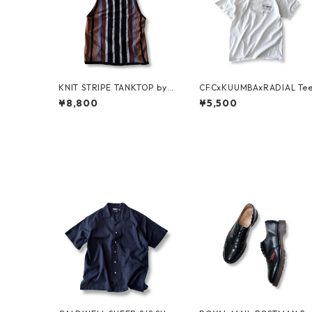
KNIT STRIPE TANKTOP by
CFCxKUUMBAxRADIAL Te
Supreme
¥8,800
¥5,500