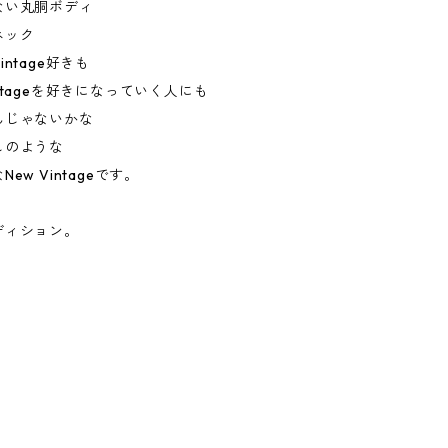
ない丸胴ボディ
ネック
ntage好きも
ntageを好きになっていく人にも
んじゃないかな
しのような
ew Vintageです。
ディション。