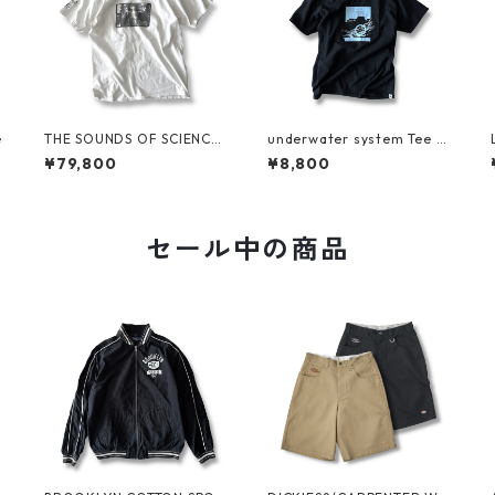
e
THE SOUNDS OF SCIENCE
underwater system Tee b
for Grand Royal Tee by BE
y SARCASTIC
¥79,800
¥8,800
ASTIE BOYS
セール中の商品