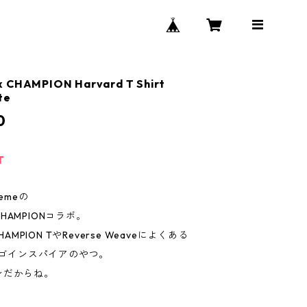
x CHAMPION Harvard T Shirt
te
0
T
emeの
HAMPIONコラボ。
CHAMPION TやReverse Weaveによくある
Dロゴインスパイアのやつ。
ンだからね。