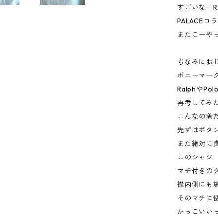
すごいなーRa
PALACE
またこーや
ちなみにお
ポニーマー
RalphやPol
再考してみ
こんなの着
先ずはボタ
また絶対に
このシャツ
マチ付きの
襟内側にも
そのマチに
かっこいい