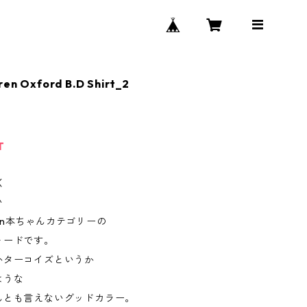
ren Oxford B.D Shirt_2
T
く
い
auren本ちゃんカテゴリーの
ォードです。
かターコイズというか
ような
んとも言えないグッドカラー。