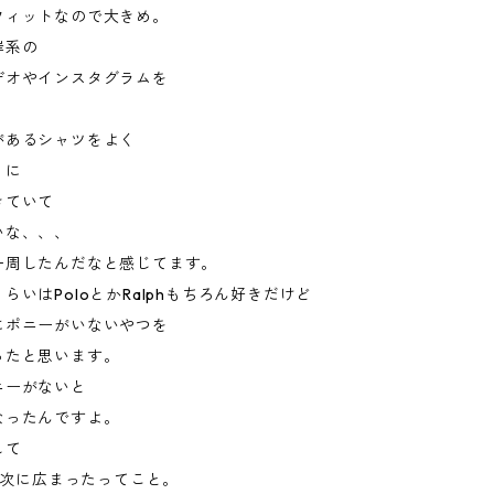
フィットなので大きめ。
岸系の
デオやインスタグラムを
があるシャツをよく
うに
きていて
いな、、、
一周したんだなと感じてます。
らいはPoloとかRalphもちろん好きだけど
にポニーがいないやつを
ったと思います。
ニーがないと
なったんですよ。
して
また次に広まったってこと。