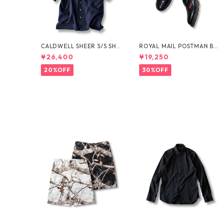
CALDWELL SHEER S/S SHI
ROYAL MAIL POSTMAN B
RT by Polo Ralph Lauren
OTS by Dr.MARTENS
¥26,400
¥19,250
20%OFF
30%OFF