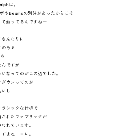
lphは。
コラボやBeamsの別注があったからこそ
って蘇ってるんですねー
じさんなりに
クのある
oを
たんですが
たいなってのがこの辺でした。
ンダウンってのが
良いし
クラシックな仕様で
施されたファブリックが
使われています。
っすよねーコレ。