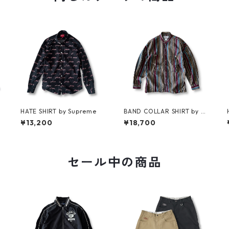
HATE SHIRT by Supreme
BAND COLLAR SHIRT by M
u
ARITHÉ FRANÇOIS GIRBA
¥13,200
¥18,700
UD
セール中の商品