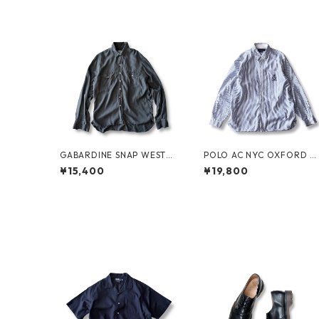
GABARDINE SNAP WESTER
POLO AC NYC OXFORD B.
N SHIRT by WYTHE
D.SHIRT by Polo Ralph La
¥15,400
¥19,800
ren