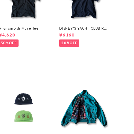
Arancino di Mare Tee
DISNEY'S YACHT CLUB RES
ORT Tee
¥4,620
¥6,160
30%OFF
20%OFF