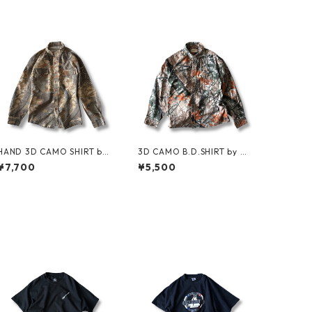
HAND 3D CAMO SHIRT by
3D CAMO B.D.SHIRT by O
Clarfield Outdoors
UTFITTERS RIDGE
¥7,700
¥5,500