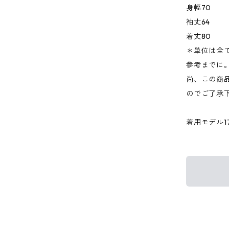
身幅70
袖丈64
着丈80
＊単位は全
参考までに
尚、この商品
のでご了承
着用モデル176