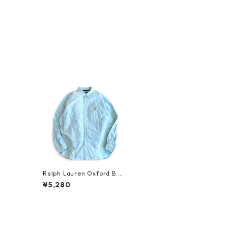
Ralph Lauren Oxford B.D
Shirt_2
¥5,280