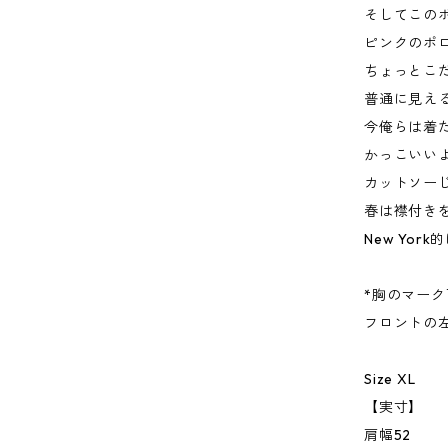
そしてこの
ピンクのポ
ちょっとこ
普通に見え
今俺らは着
かっこいい
カットソー
春は襟付き
New York
*胸のマー
フロントの左
Size XL
【実寸】
肩幅52