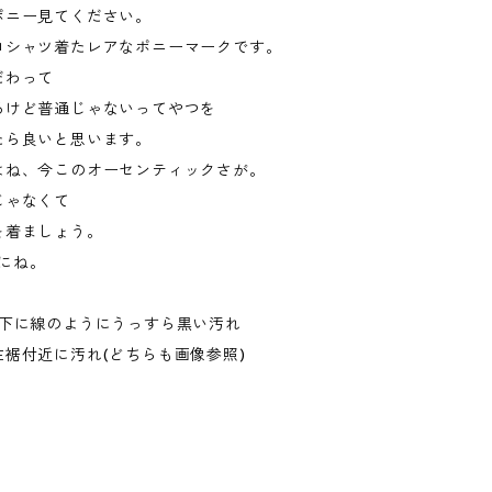
ポニー見てください。
ロシャツ着たレアなポニーマークです。
だわって
るけど普通じゃないってやつを
たら良いと思います。
よね、今このオーセンティックさが。
じゃなくて
を着ましょう。
的にね。
ク下に線のようにうっすら黒い汚れ
裾付近に汚れ(どちらも画像参照)