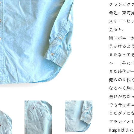
クラシック
最近、東海
スケートビ
見ると、
胸にポニー
見かけるよ
またなって
へー！みた
また時代が
俺らの世代く
なるべく胸
選びがちだ
でも今はポ
またダメに
ブランドと
Ralphは