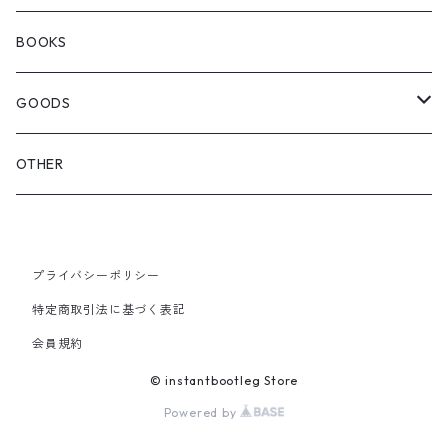
SEDAN ALL-PURPOSE
SHOULDER
EYE WEAR
BOOKS
OTHER BAGS
CAP&HAT
GOODS
GLOVES&SCARF
TOY
OTHER
BACKPACK
JEWELRY
VINYL
プライバシーポリシー
SHOULDER
PINS& PINBACK
特定商取引法に基づく表記
SMALL BAG
会員規約
SOX
© instantbootleg Store
Powered by