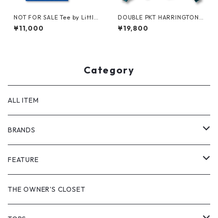
NOT FOR SALE Tee by Little
DOUBLE PKT HARRINGTON J
Yarmouth
KT by LANDS'END
¥11,000
¥19,800
Category
ALL ITEM
BRANDS
GHOST ALMOSTBLACK
FEATURE
PRODUCT TWELVE
NEW VINTAGE
THE OWNER'S CLOSET
Supreme