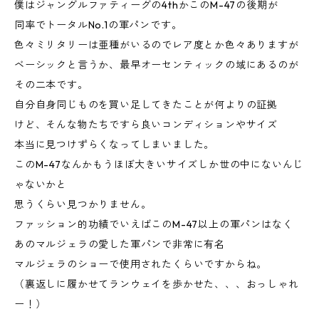
僕はジャングルファティーグの4thかこのM-47の後期が
同率でトータルNo.1の軍パンです。
色々ミリタリーは亜種がいるのでレア度とか色々ありますが
ベーシックと言うか、最早オーセンティックの域にあるのが
その二本です。
自分自身同じものを買い足してきたことが何よりの証拠
けど、そんな物たちですら良いコンディションやサイズ
本当に見つけずらくなってしまいました。
このM-47なんかもうほぼ大きいサイズしか世の中にないんじ
ゃないかと
思うくらい見つかりません。
ファッション的功績でいえばこのM-47以上の軍パンはなく
あのマルジェラの愛した軍パンで非常に有名
マルジェラのショーで使用されたくらいですからね。
（裏返しに履かせてランウェイを歩かせた、、、おっしゃれ
ー！）