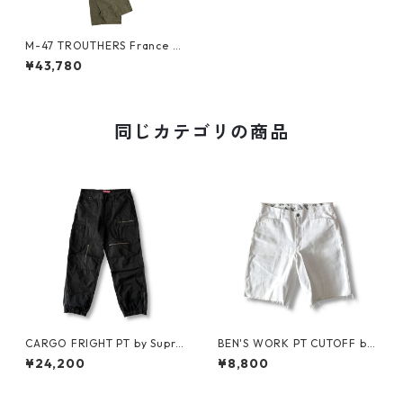
M-47 TROUTHERS France A
rmy size 41 Dead Stock
¥43,780
同じカテゴリの商品
CARGO FRIGHT PT by Supre
BEN'S WORK PT CUTOFF by
me
Ben Davis
¥24,200
¥8,800