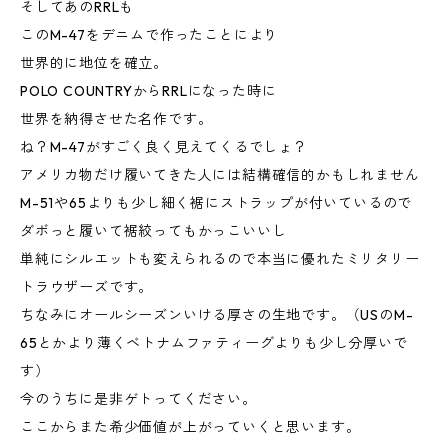
そしてあのRRLも
このM-47をデニムで作ったことにより
世界的に地位を確立。
POLO COUNTRYからRRLになった時に
世界を納得させた名作です。
ね？M-47がすごく良く見えてくるでしょ？
アメリカ物だけ履いてきた人には結構確信的かもしれません
M-51や65よりも少し細く裾にストラップが付いているので
ダボっと履いて裾絞ってもかっこいいし
単純にシルエットも変えられるので本当に優れたミリタリー
トラウザーズです。
ちなみにオールシーズンいける厚さの生地です。（USのM-
65とかより薄くベトナムファティーグよりも少し分厚いで
す）
今のうちに是非ゲトってください。
ここからまた希少価値が上がっていくと思います。