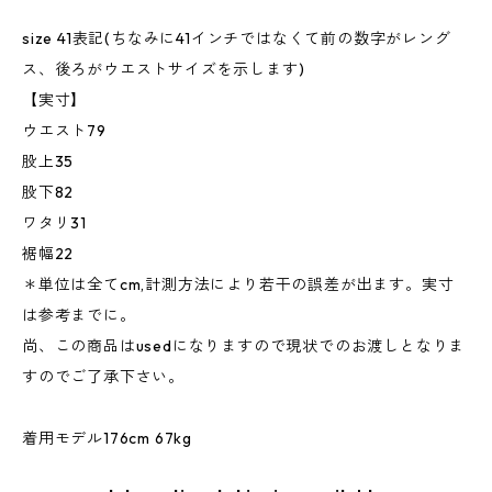
size 41表記(ちなみに41インチではなくて前の数字がレング
ス、後ろがウエストサイズを示します)
【実寸】
ウエスト79
股上35
股下82
ワタリ31
裾幅22
＊単位は全てcm,計測方法により若干の誤差が出ます。実寸
は参考までに。
尚、この商品はusedになりますので現状でのお渡しとなりま
すのでご了承下さい。
着用モデル176cm 67kg