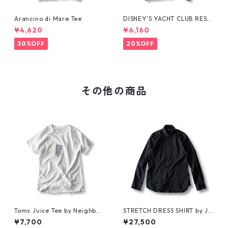
Arancino di Mare Tee
DISNEY'S YACHT CLUB RESO
RT Tee
¥4,620
¥6,160
30%OFF
20%OFF
その他の商品
Toms Juice Tee by Neighbor
STRETCH DRESS SHIRT by JIL
hood Spot
SANDER
¥7,700
¥27,500