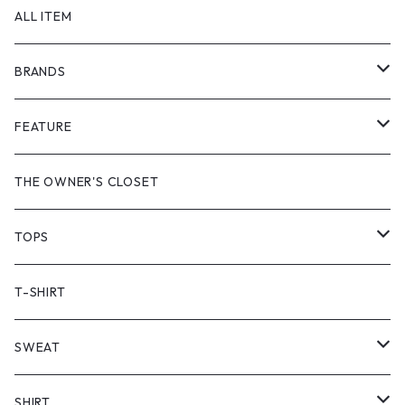
ALL ITEM
BRANDS
GHOST ALMOSTBLACK
FEATURE
PRODUCT TWELVE
NEW VINTAGE
THE OWNER'S CLOSET
Supreme
BAICYCLON
VINTAGE OUTDOOR
TOPS
Stussy
ARC'TERYX
Little Yarmouth
RTW VINTAGE
JACKET
T-SHIRT
PATAGONIA
MANASTASH
HEAVY OUTER
SWEAT
COTTON PAN
COAT
SWEATER
SHIRT