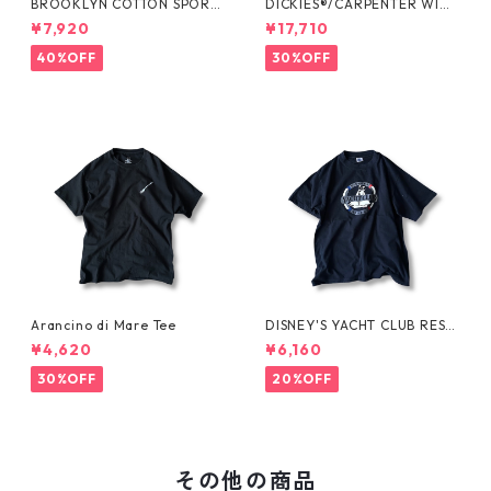
BROOKLYN COTTON SPORT
DICKIES®/CARPENTER WIDE
JKT by Polo Ralph Lauren
SHORTS -SEDAN ALL-PURPO
¥7,920
¥17,710
SE-
40%OFF
30%OFF
Arancino di Mare Tee
DISNEY'S YACHT CLUB RESO
RT Tee
¥4,620
¥6,160
30%OFF
20%OFF
その他の商品