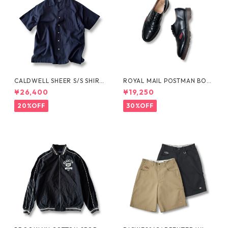
CALDWELL SHEER S/S SHIRT
ROYAL MAIL POSTMAN BOO
by Polo Ralph Lauren
TS by Dr.MARTENS
¥26,400
¥19,250
20%OFF
30%OFF