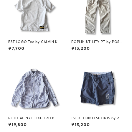
EST LOGO Tee by CALVIN KL
POPLIN UTILITY PT by POST
EIN JEANS ESTABLISHED.1978
OʼALLS
¥7,700
¥13,200
POLO AC NYC OXFORD B.D.
1ST XI CHINO SHORTS by Pol
SHIRT by Polo Ralph Lauren
o Ralph Lauren
¥19,800
¥13,200