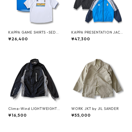
KAPPA GAME SHIRTS -SEDA
KAPPA PRESENTATION JACK
N ALL-PURPOSE-
ET -SEDAN ALL-PURPOSE-
¥26,400
¥47,300
Clima-Wind LIGHTWEIGHT J
WORK JKT by JIL SANDER
KT by SALOMON
¥16,500
¥55,000