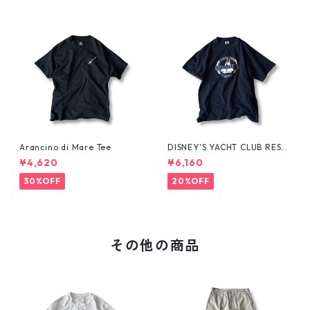
Arancino di Mare Tee
DISNEY'S YACHT CLUB RESO
RT Tee
¥4,620
¥6,160
30%OFF
20%OFF
その他の商品