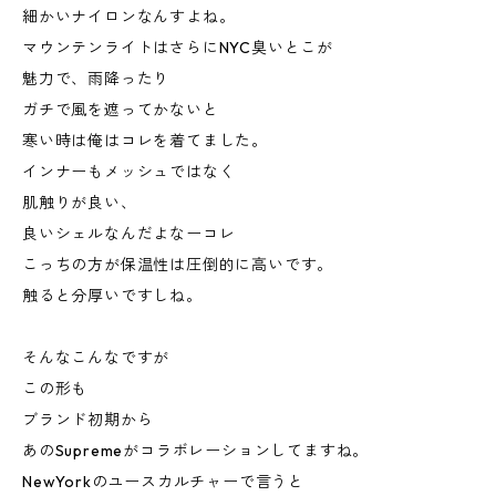
細かいナイロンなんすよね。
マウンテンライトはさらにNYC臭いとこが
魅力で、雨降ったり
ガチで風を遮ってかないと
寒い時は俺はコレを着てました。
インナーもメッシュではなく
肌触りが良い、
良いシェルなんだよなーコレ
こっちの方が保温性は圧倒的に高いです。
触ると分厚いですしね。
そんなこんなですが
この形も
ブランド初期から
あのSupremeがコラボレーションしてますね。
NewYorkのユースカルチャーで言うと