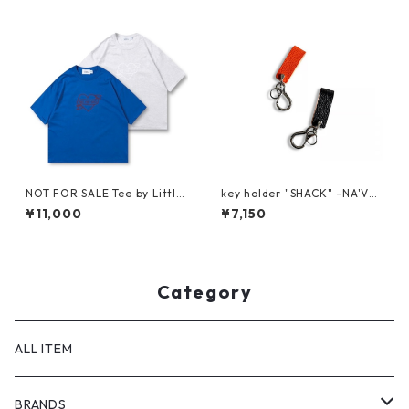
NOT FOR SALE Tee by Little
key holder "SHACK" -NA'VV
Yarmouth
Y-
¥11,000
¥7,150
Category
ALL ITEM
BRANDS