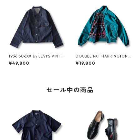
1936 506XX by LEVI'S VINTA
DOUBLE PKT HARRINGTON J
GE GLOTHING NO-WASH
KT by LANDS'END
¥49,800
¥19,800
セール中の商品