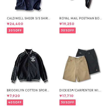
CALDWELL SHEER S/S SHIRT
ROYAL MAIL POSTMAN BOO
by Polo Ralph Lauren
TS by Dr.MARTENS
¥26,400
¥19,250
20%OFF
30%OFF
BROOKLYN COTTON SPORT
DICKIES®/CARPENTER WIDE
JKT by Polo Ralph Lauren
SHORTS -SEDAN ALL-PURPO
¥7,920
¥17,710
SE-
40%OFF
30%OFF