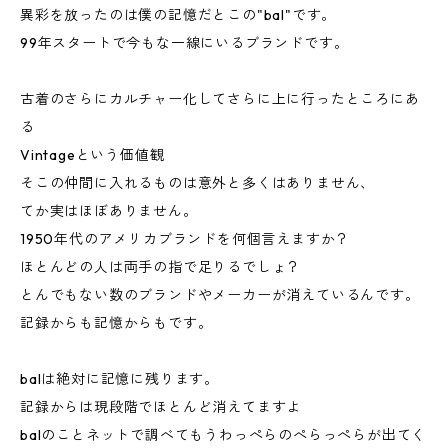
異彩を放ったのは僕の記憶だとこの"bal"です。
99年スタートで今もな一線にいるブランドです。
古着のさらにカルチャー化してさらに上に行ったところにあ
る
Vintageという価値観
そこの仲間に入れるものは意外と多くはありません、
てか実はほぼありません。
1950年代のアメリカブランドを何個言えますか？
ほとんどの人は両手の指で足りるでしょ？
とんでもない数のブランドやメーカーが消えているんです。
記録からも記憶からもです。
balは絶対に記憶に残ります。
記録からは現段階でほとんど消えてますよ
balのことネットで調べてもうわっぺらのぺらっぺらが出てく