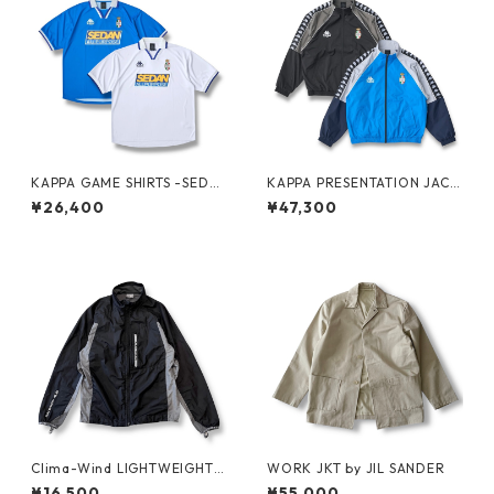
KAPPA GAME SHIRTS -SEDA
KAPPA PRESENTATION JACK
N ALL-PURPOSE-
ET -SEDAN ALL-PURPOSE-
¥26,400
¥47,300
Clima-Wind LIGHTWEIGHT J
WORK JKT by JIL SANDER
KT by SALOMON
¥16,500
¥55,000