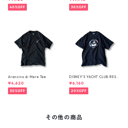
SE-
40%OFF
30%OFF
Arancino di Mare Tee
DISNEY'S YACHT CLUB RESO
RT Tee
¥4,620
¥6,160
30%OFF
20%OFF
その他の商品