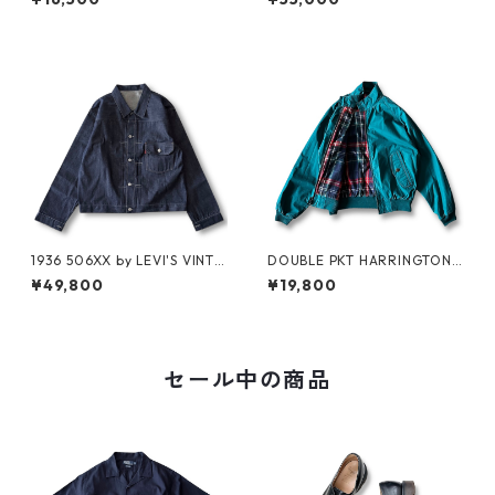
1936 506XX by LEVI'S VINTA
DOUBLE PKT HARRINGTON J
GE GLOTHING NO-WASH
KT by LANDS'END
¥49,800
¥19,800
セール中の商品