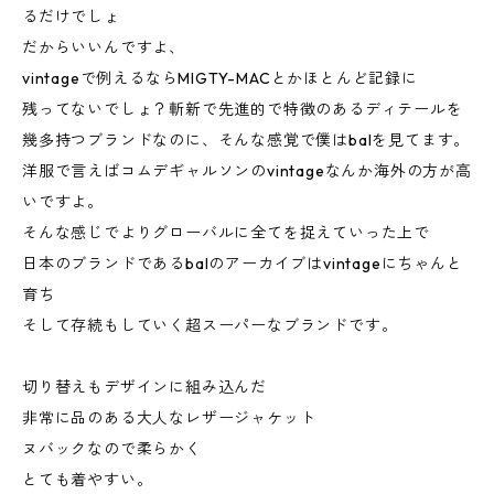
るだけでしょ
だからいいんですよ、
vintageで例えるならMIGTY-MACとかほとんど記録に
残ってないでしょ？斬新で先進的で特徴のあるディテールを
幾多持つブランドなのに、そんな感覚で僕はbalを見てます。
洋服で言えばコムデギャルソンのvintageなんか海外の方が高
いですよ。
そんな感じでよりグローバルに全てを捉えていった上で
日本のブランドであるbalのアーカイブはvintageにちゃんと
育ち
そして存続もしていく超スーパーなブランドです。
切り替えもデザインに組み込んだ
非常に品のある大人なレザージャケット
ヌバックなので柔らかく
とても着やすい。