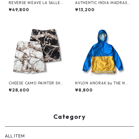
REVERSE WEAVE LA SALLE
AUTHENTIC INDIA MADRAS
MILITARY ACADEMY by CHA
SHORTS by Polo Ralph Laure
¥49,800
¥13,200
MPION
n
CHEESE CAMO PAINTER SHO
NYLON ANORAK by THE NO
RTS by Little Yarmouth
RTH FACE
¥28,600
¥8,800
Category
ALL ITEM