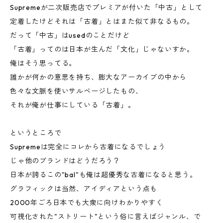
Supremeが二次販売店でプレミアが付いた「中古」として
定着したけどそれは「古着」とはまた似て非なるもの。
だって「中古」はusedのことだけど
「古着」ってのは日本が生んだ「文化」じゃないすか。
俺はそう思ってる。
誰かが何かの意思を持ち、膨大なアーカイブの中から
色々な文脈を使いサルベージしたもの、
それが俺が仕事にしている「古着」。
というところで
Supremeは完全にコレから古着になるでしょう
じゃ他のブランドはどうだろう？
日本が誇るこの"bal"も俺は超優秀な古着になると思う。
グラフィックは当然、アイディアという点も
2000年ごろ日本でも大衆に向けわかりやすく
可視化された"ストリート"という俗に言えばジャンル、で