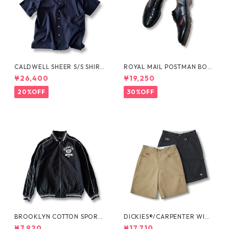
CALDWELL SHEER S/S SHIRT
ROYAL MAIL POSTMAN BOO
by Polo Ralph Lauren
TS by Dr.MARTENS
¥26,400
¥19,250
20%OFF
30%OFF
BROOKLYN COTTON SPORT
DICKIES®/CARPENTER WIDE
JKT by Polo Ralph Lauren
SHORTS -SEDAN ALL-PURPO
¥7,920
¥17,710