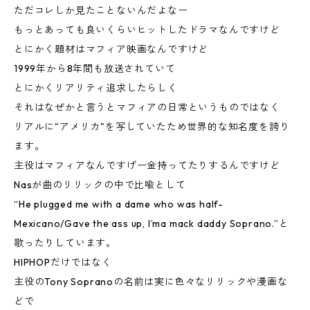
ただコレしか見たことないんだよなー
もっとあっても良いくらいヒットしたドラマなんですけど
とにかく題材はマフィア映画なんですけど
1999年から8年間も放送されていて
とにかくリアリティ追求したらしく
それはなぜかと言うとマフィアの日常というものではなく
リアルに"アメリカ"を写していたため世界的な知名度を誇り
ます。
主役はマフィアなんですげー金持ってたりするんですけど
Nasが曲のリリックの中で比喩として
“He plugged me with a dame who was half-
Mexicano/Gave the ass up, I’ma mack daddy Soprano.”と
歌ったりしています。
HIPHOPだけではなく
主役のTony Sopranoの名前は実に色々なリリックや漫画な
どで