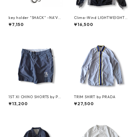
key holder "SHACK" -NA'VV
Clima-Wind LIGHTWEIGHT J
Y-
KT by SALOMON
¥7,150
¥16,500
1ST XI CHINO SHORTS by Pol
TRIM SHIRT by PRADA
o Ralph Lauren
¥13,200
¥27,500