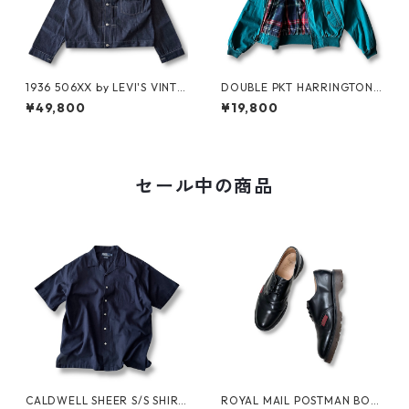
1936 506XX by LEVI'S VINTA
DOUBLE PKT HARRINGTON J
GE GLOTHING NO-WASH
KT by LANDS'END
¥49,800
¥19,800
セール中の商品
CALDWELL SHEER S/S SHIRT
ROYAL MAIL POSTMAN BOO