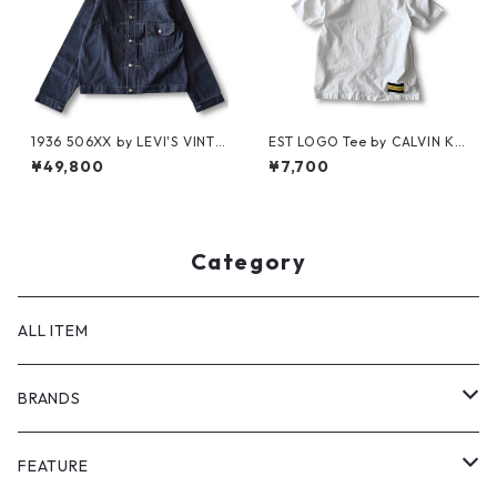
1936 506XX by LEVI'S VINTA
EST LOGO Tee by CALVIN KL
GE GLOTHING NO-WASH
EIN JEANS ESTABLISHED.1978
¥49,800
¥7,700
Category
ALL ITEM
BRANDS
GHOST ALMOSTBLACK
FEATURE