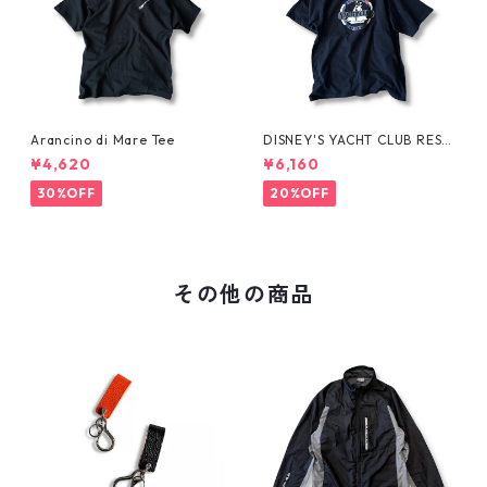
Arancino di Mare Tee
DISNEY'S YACHT CLUB RESO
RT Tee
¥4,620
¥6,160
30%OFF
20%OFF
その他の商品