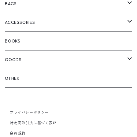
ChaosFissingClubxALLMOSTBLACK
KICKS
BAGS
WOODBLOCK
BOOTS
BACKPACK
ACCESSORIES
SEDAN ALL-PURPOSE
SHOULDER
EYE WEAR
BOOKS
OTHER BAGS
CAP&HAT
GOODS
GLOVES&SCARF
TOY
OTHER
BACKPACK
JEWELRY
VINYL
プライバシーポリシー
SHOULDER
PINS& PINBACK
特定商取引法に基づく表記
SMALL BAG
会員規約
SOX