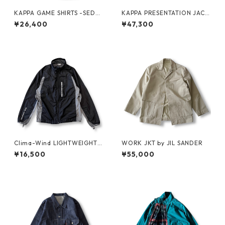
KAPPA GAME SHIRTS -SEDA
KAPPA PRESENTATION JACK
N ALL-PURPOSE-
ET -SEDAN ALL-PURPOSE-
¥26,400
¥47,300
Clima-Wind LIGHTWEIGHT J
WORK JKT by JIL SANDER
KT by SALOMON
¥16,500
¥55,000