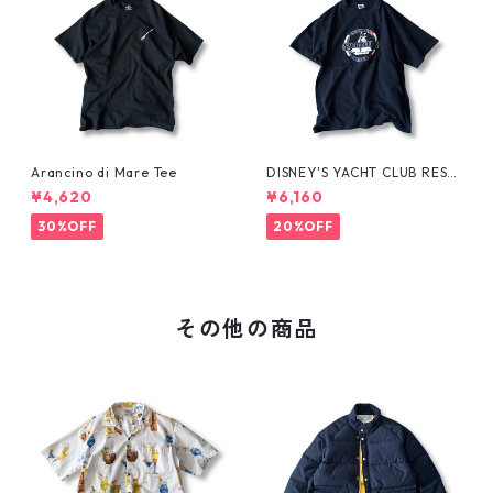
Arancino di Mare Tee
DISNEY'S YACHT CLUB RESO
RT Tee
¥4,620
¥6,160
30%OFF
20%OFF
その他の商品