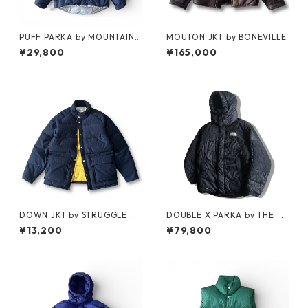
PUFF PARKA by MOUNTAIN
MOUTON JKT by BONEVILLE
RESEARCH
¥29,800
¥165,000
DOWN JKT by STRUGGLE G
DOUBLE X PARKA by THE N
EAR
ORTH FACE
¥13,200
¥79,800