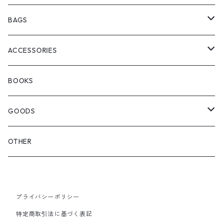
ChaosFissingClubxALLMOSTBLACK
KICKS
BAGS
WOODBLOCK
BOOTS
BACKPACK
ACCESSORIES
SEDAN ALL-PURPOSE
SHOULDER
EYE WEAR
BOOKS
OTHER BAGS
CAP&HAT
GOODS
GLOVES&SCARF
TOY
OTHER
BACKPACK
JEWELRY
VINYL
プライバシーポリシー
SHOULDER
PINS& PINBACK
特定商取引法に基づく表記