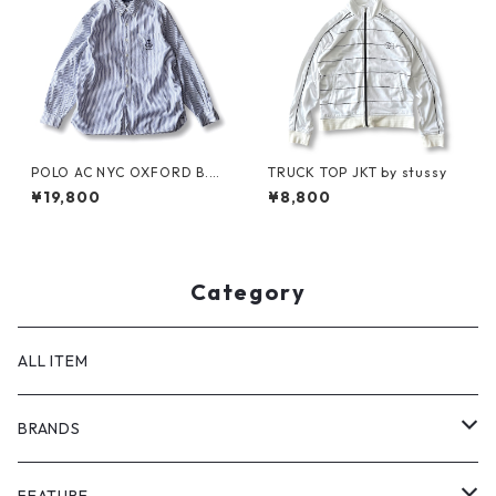
POLO AC NYC OXFORD B.D.
TRUCK TOP JKT by stussy
SHIRT by Polo Ralph Lauren
¥19,800
¥8,800
Category
ALL ITEM
BRANDS
GHOST ALMOSTBLACK