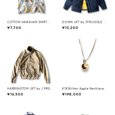
COTTON HAWAIIAN SHIRT by
DOWN JKT by STRUGGLE G
PACIFIC LEGEND
EAR
¥7,700
¥13,200
HARRINGTON JKT by J.PRES
K18 Bitten Apple Necklace -
S
in-put-out x manewold -
¥16,500
¥198,000