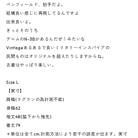
ペンフィールド、拍手だよ。
結構良い感じに再現してるんですよ
出来良いよ。
きっとそのうち
デニムのN-3Bがあるんだぜ！みたいな
Vintageあるあるで良いミリタリーインスパイアの
民間ものはオリジナルを超えたりしますからね。
古着はやっぱり楽しい。
Size L
【実寸】
肩幅(ラグランの為計測不能)
身幅62
袖丈48(脇下から袖先)
着丈79
＊単位は全てcm,計測方法により若干の誤差が出ます。実寸