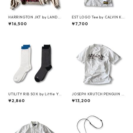
HARRINGTON JKT by LAND
EST LOGO Tee by CALVIN KL
S'END
EIN JEANS ESTABLISHED.1978
¥16,500
¥7,700
UTILITY RIB SOX by Little Ya
JOSEPH KRUTCH PENGUIN T
rmouth
ee by Jim Morris
¥2,860
¥13,200