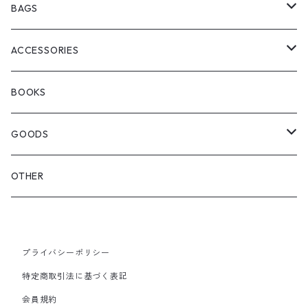
ChaosFissingClubxALLMOSTBLACK
KICKS
BAGS
WOODBLOCK
BOOTS
BACKPACK
ACCESSORIES
SEDAN ALL-PURPOSE
SHOULDER
EYE WEAR
BOOKS
OTHER BAGS
CAP&HAT
GOODS
GLOVES&SCARF
TOY
OTHER
BACKPACK
JEWELRY
VINYL
プライバシーポリシー
SHOULDER
PINS& PINBACK
特定商取引法に基づく表記
SMALL BAG
会員規約
SOX