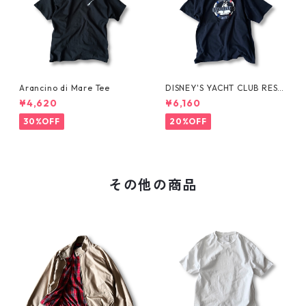
Arancino di Mare Tee
DISNEY'S YACHT CLUB RESO
RT Tee
¥4,620
¥6,160
30%OFF
20%OFF
その他の商品