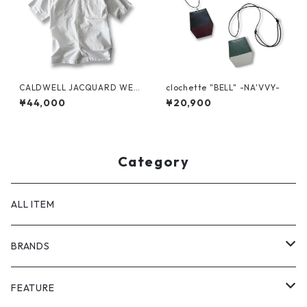
CALDWELL JACQUARD WEA
clochette "BELL" -NA'VVY-
VE S/S SHIRT by Polo Ralph
¥44,000
¥20,900
Lauren
Category
ALL ITEM
BRANDS
GHOST ALMOSTBLACK
FEATURE