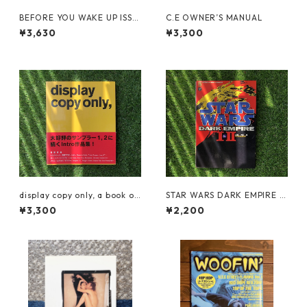
BEFORE YOU WAKE UP ISSU
C.E OWNER’S MANUAL
E 2
¥3,630
¥3,300
display copy only, a book of
STAR WARS DARK EMPIRE 1
Intro work
&2 JAPAN ED.
¥3,300
¥2,200