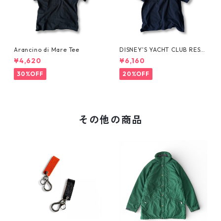
Arancino di Mare Tee
DISNEY'S YACHT CLUB RESO
RT Tee
¥4,620
¥6,160
30%OFF
20%OFF
その他の商品