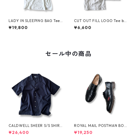
LADY IN SLEEPING BAG Tee
CUT OUT FILL LOGO Tee by
by THE NORTH FACE
Polar Skate Co.
¥19,800
¥6,600
セール中の商品
CALDWELL SHEER S/S SHIRT
ROYAL MAIL POSTMAN BOO
by Polo Ralph Lauren
TS by Dr.MARTENS
¥26,400
¥19,250