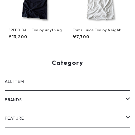
SPEED BALL Tee by anything
Toms Juice Tee by Neighbor
hood Spot
¥13,200
¥7,700
Category
ALL ITEM
BRANDS
GHOST ALMOSTBLACK
FEATURE