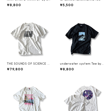
preme
¥8,800
¥5,500
THE SOUNDS OF SCIENCE fo
underwater system Tee by S
r Grand Royal Tee by BEASTI
ARCASTIC
¥79,800
¥8,800
E BOYS