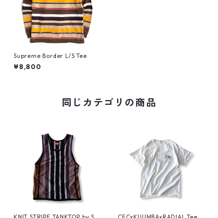
Supreme Border L/S Tee
¥8,800
同じカテゴリの商品
KNIT STRIPE TANKTOP by Su
CFCxKUUMBAxRADIAL Tee