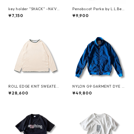
key holder "SHACK" -NA'VV
Penobscot Parka by L.L.Bea
Y-
n
¥7,150
¥9,900
ROLL EDGE KNIT SWEATER
NYLON G9 GARMENT DYE b
by Little Yarmouth
y BARACUTA
¥28,600
¥49,800