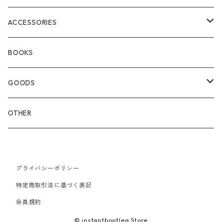
WOODBLOCK
BOOTS
BACKPACK
ACCESSORIES
SEDAN ALL-PURPOSE
SHOULDER
EYE WEAR
BOOKS
OTHER BAGS
CAP&HAT
GOODS
GLOVES&SCARF
TOY
OTHER
BACKPACK
JEWELRY
VINYL
プライバシーポリシー
SHOULDER
PINS& PINBACK
特定商取引法に基づく表記
SMALL BAG
会員規約
SOX
© instantbootleg Store