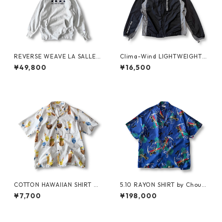
REVERSE WEAVE LA SALLE
Clima-Wind LIGHTWEIGHT J
MILITARY ACADEMY by CHA
KT by SALOMON
¥49,800
¥16,500
MPION
COTTON HAWAIIAN SHIRT by
5.10 RAYON SHIRT by Chouin
PACIFIC LEGEND
ard Equipment
¥7,700
¥198,000