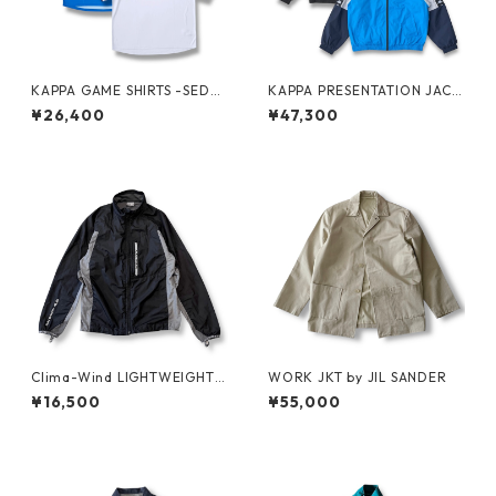
KAPPA GAME SHIRTS -SEDA
KAPPA PRESENTATION JACK
N ALL-PURPOSE-
ET -SEDAN ALL-PURPOSE-
¥26,400
¥47,300
Clima-Wind LIGHTWEIGHT J
WORK JKT by JIL SANDER
KT by SALOMON
¥16,500
¥55,000