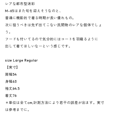
レアな都市型迷彩
M-65はまた旬を迎えそうなのと、
普通に機能的で着る時期が長い優れもの。
次に狙うべきは先ず出てこない民間物のレアな個体でしょ
う。
フードも付いてるので気分的にはコートを羽織るように
出して着てほしいなーという感じです。
size Large Regular
【実寸】
肩幅54
身幅63
袖丈64.5
着丈76
＊単位は全てcm,計測方法により若干の誤差が出ます。実寸
は参考までに。