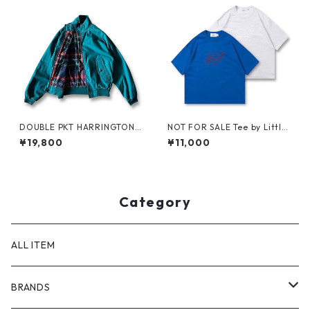
DOUBLE PKT HARRINGTON J
NOT FOR SALE Tee by Little
KT by LANDS'END
Yarmouth
¥19,800
¥11,000
Category
ALL ITEM
BRANDS