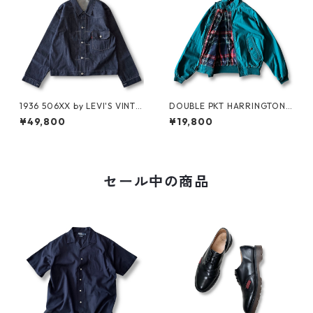
1936 506XX by LEVI'S VINTA
DOUBLE PKT HARRINGTON J
GE GLOTHING NO-WASH
KT by LANDS'END
¥49,800
¥19,800
セール中の商品