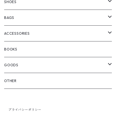
manewold
SHORT SLEEVE
HALF PANTS
SHOES
ChaosFissingClubxALLMOSTBLACK
KICKS
BAGS
WOODBLOCK
BOOTS
BACKPACK
ACCESSORIES
SEDAN ALL-PURPOSE
SHOULDER
EYE WEAR
BOOKS
OTHER BAGS
CAP&HAT
GOODS
GLOVES&SCARF
TOY
OTHER
BACKPACK
JEWELRY
VINYL
プライバシーポリシー
SHOULDER
PINS& PINBACK