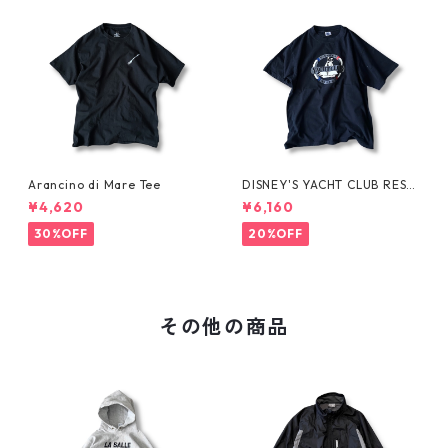
Arancino di Mare Tee
DISNEY'S YACHT CLUB RESO
RT Tee
¥4,620
¥6,160
30%OFF
20%OFF
その他の商品