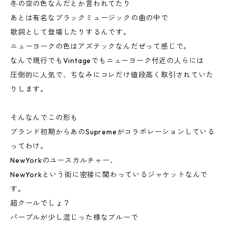
冬の空の色なんだとか言われてたり
あとは有名なブラックミュージックの曲の中で
歌詞として登場したりするんです。
ニューヨークの色はアズテックなんだぜって感じで。
なんで現行でもVintageでもニューヨーク付近の人らには
圧倒的に人気で、ちなみにコレだけ値段高く取引されていた
りします。
そんなんでこの形も
ブランド初期からあのSupremeがコラボレーションしている
ってわけ。
NewYorkのユースカルチャー、
NewYorkという街に密接に関わっているジャケットなんで
す。
超クールでしょ？
パープルが少し混じった様なブルーで