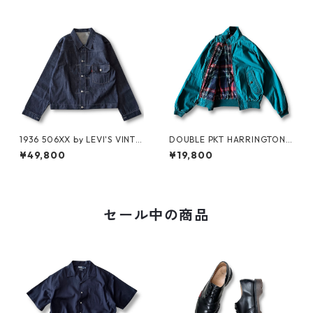
1936 506XX by LEVI'S VINTA
DOUBLE PKT HARRINGTON J
GE GLOTHING NO-WASH
KT by LANDS'END
¥49,800
¥19,800
セール中の商品