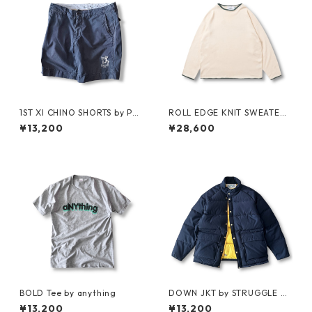
1ST XI CHINO SHORTS by Pol
ROLL EDGE KNIT SWEATER
o Ralph Lauren
by Little Yarmouth
¥13,200
¥28,600
BOLD Tee by anything
DOWN JKT by STRUGGLE G
EAR
¥13,200
¥13,200