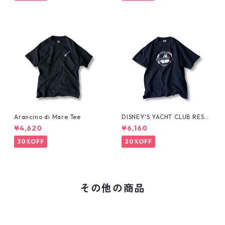
Arancino di Mare Tee
DISNEY'S YACHT CLUB RESO
RT Tee
¥4,620
¥6,160
30%OFF
20%OFF
その他の商品