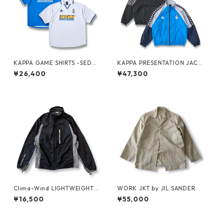
KAPPA GAME SHIRTS -SEDA
KAPPA PRESENTATION JACK
N ALL-PURPOSE-
ET -SEDAN ALL-PURPOSE-
¥26,400
¥47,300
Clima-Wind LIGHTWEIGHT J
WORK JKT by JIL SANDER
KT by SALOMON
¥16,500
¥55,000