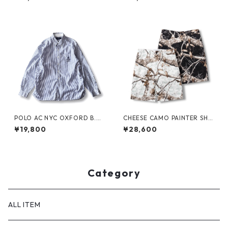
POLO AC NYC OXFORD B.D.
CHEESE CAMO PAINTER SHO
SHIRT by Polo Ralph Lauren
RTS by Little Yarmouth
¥19,800
¥28,600
Category
ALL ITEM