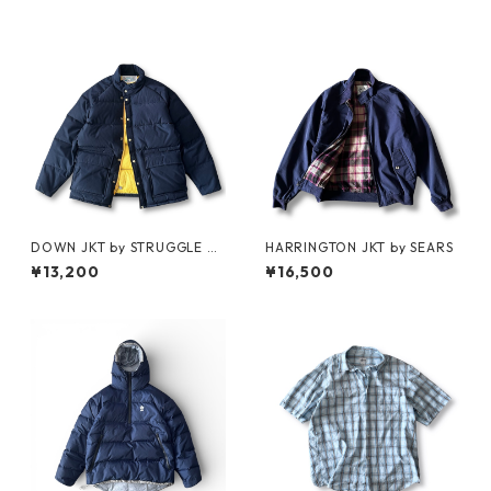
DOWN JKT by STRUGGLE G
HARRINGTON JKT by SEARS
EAR
¥13,200
¥16,500