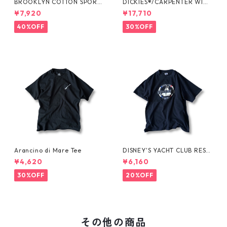
BROOKLYN COTTON SPORT
DICKIES®/CARPENTER WIDE
JKT by Polo Ralph Lauren
SHORTS -SEDAN ALL-PURPO
¥7,920
¥17,710
SE-
40%OFF
30%OFF
Arancino di Mare Tee
DISNEY'S YACHT CLUB RESO
RT Tee
¥4,620
¥6,160
30%OFF
20%OFF
その他の商品