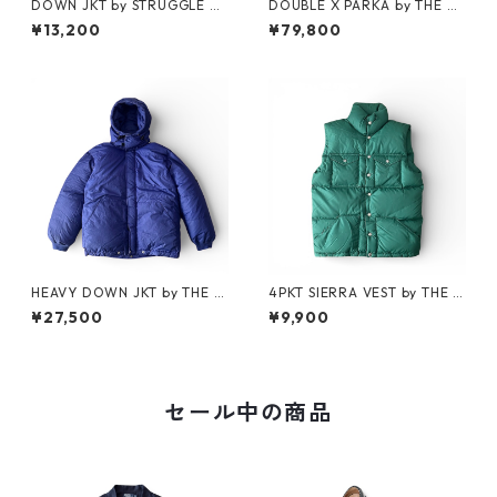
DOWN JKT by STRUGGLE G
DOUBLE X PARKA by THE N
EAR
ORTH FACE
¥13,200
¥79,800
HEAVY DOWN JKT by THE N
4PKT SIERRA VEST by THE N
ORTH FACE
ORTH FACE
¥27,500
¥9,900
セール中の商品