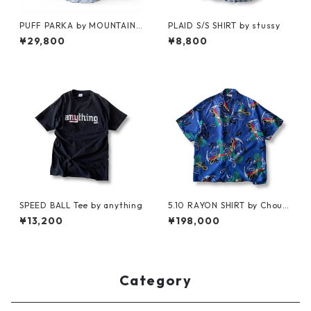
PUFF PARKA by MOUNTAIN
PLAID S/S SHIRT by stussy
RESEARCH
¥29,800
¥8,800
SPEED BALL Tee by anything
5.10 RAYON SHIRT by Chouin
ard Equipment
¥13,200
¥198,000
Category