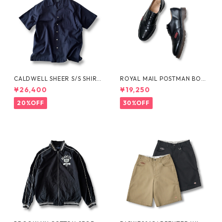
CALDWELL SHEER S/S SHIRT
ROYAL MAIL POSTMAN BOO
by Polo Ralph Lauren
TS by Dr.MARTENS
¥26,400
¥19,250
20%OFF
30%OFF