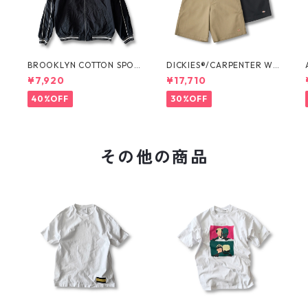
O
BROOKLYN COTTON SPOR
DICKIES®/CARPENTER WI
T JKT by Polo Ralph Laure
DE SHORTS -SEDAN ALL-P
¥7,920
¥17,710
n
URPOSE-
40%OFF
30%OFF
その他の商品