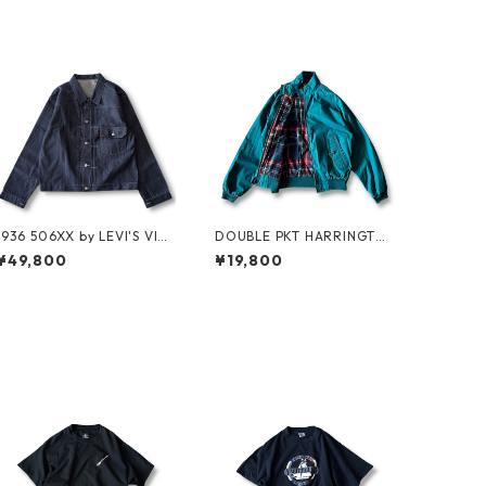
1936 506XX by LEVI'S VINT
DOUBLE PKT HARRINGTO
AGE GLOTHING NO-WASH
N JKT by LANDS'END
¥49,800
¥19,800