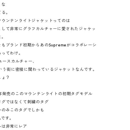
うな
てる。
マウンテンライトジャケットってのは
として非常にグラフカルチャーに愛されたジャケッ
よ。
もブランド初期からあのSupremeがコラボレーシ
るってわけ。
kのユースカルチャー、
kという街に密接に関わっているジャケットなんです。
しょ？
4年発売のこのマウンテンライトの初期タグモデル
タグではなくて刺繍のタグ
かのみこのタグでしかも
USAです。
ルは非常にレア