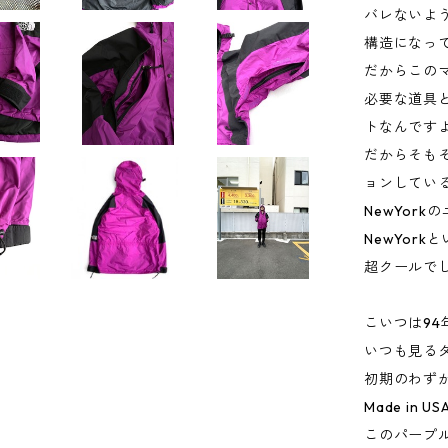
バレないよ
構造になっ
だからこの
必要な道具
トなんです
だからそもそ
ョンしてい
NewYor
NewYor
超クールで
こいつは9
いつも見る
初期のわず
Made in 
このパープ