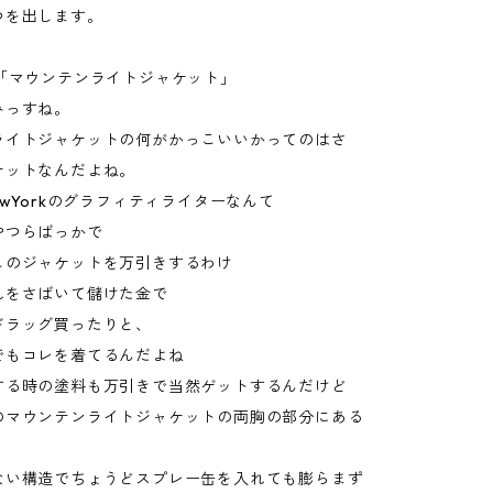
つを出します。
の「マウンテンライトジャケット」
みっすね。
ライトジャケットの何がかっこいいかってのはさ
ケットなんだよね。
ewYorkのグラフィティライターなんて
やつらばっかで
このジャケットを万引きするわけ
れをさばいて儲けた金で
ドラッグ買ったりと、
でもコレを着てるんだよね
する時の塗料も万引きで当然ゲットするんだけど
のマウンテンライトジャケットの両胸の部分にある
ない構造でちょうどスプレー缶を入れても膨らまず