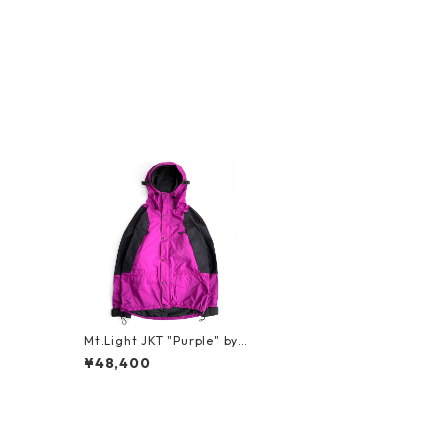
Mt.Light JKT "Purple" by T
HE NORTH FACE_1
¥48,400