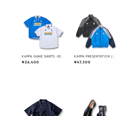
KAPPA GAME SHIRTS -SED
KAPPA PRESENTATION JA
AN ALL-PURPOSE-
KET -SEDAN ALL-PURPOS
¥26,400
¥47,300
E-