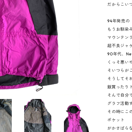
だからこい
94年発売
もうお馴染
マウンテン
超不良ジャ
90年代、N
くっそ悪い
そいつらが
そうしてそ
飯買ったり
そんで自分
グラフ活動
その時にこ
ポケット
がかさばら