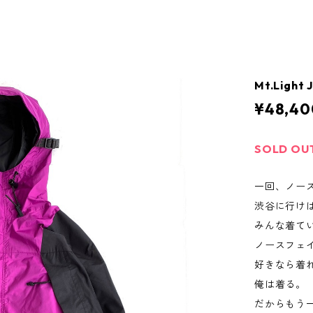
Mt.Light 
¥48,40
SOLD OU
一回、ノー
渋谷に行け
みんな着て
ノースフェ
好きなら着
俺は着る。
だからもう