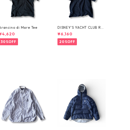
Arancino di Mare Tee
DISNEY'S YACHT CLUB RES
ORT Tee
¥4,620
¥6,160
30%OFF
20%OFF