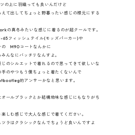
ャツの上に羽織っても良いんだけど
あえて出してちょっと野暮ったい感じの襟元にする
Yorkの真冬みたいな感じに着るのが超クールです。
-65フィッシュテイル(モッズパーカー)や
ンの M90コートなんかに
るみんなにバッチリなんすよ。
感じのシルエットで着れるので思ってきて欲しいな
の手のやつもう僕ちょっと着たくないんで
antbootleg的アンサーかなと思います。
はオールブラックとか結構地味な感じにもなりがち
を楽しむ感じで大人な感じで着てください。
もツラはクラシックなんでちょうど良いんですよ
。