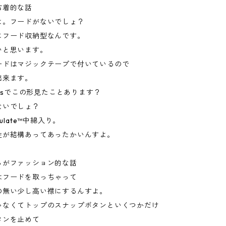
古着的な話
よ。フードがないでしょ？
にフード収納型なんです。
いと思います。
ードはマジックテープで付いているので
出来ます。
80'sでこの形見たことあります？
ないでしょ？
sulate™中綿入り。
性が結構あってあったかいんすよ。
らがファッション的な話
はフードを取っちゃって
の無い少し高い襟にするんすよ。
ゃなくてトップのスナップボタンといくつかだけ
タンを止めて