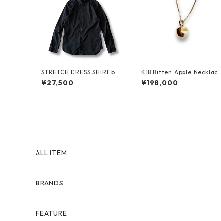
STRETCH DRESS SHIRT by
K18 Bitten Apple Necklac
JIL SANDER
- in-put-out x manewold
¥27,500
¥198,000
-
ALL ITEM
BRANDS
GHOST ALMOSTBLACK
FEATURE