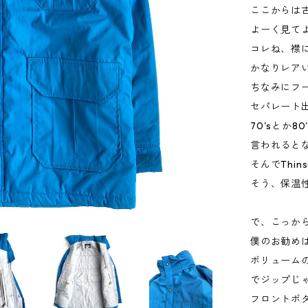
ここからは
よーく見て
コレね、襟
かなりレア
ちなみにフ
セパレート
70'sとか
言われると
そんでThin
そう、保温
で、こっか
僕のお勧め
ボリューム
でジップじ
フロントボ