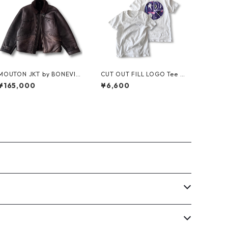
MOUTON JKT by BONEVIL
CUT OUT FILL LOGO Tee b
LE
y Polar Skate Co.
¥165,000
¥6,600