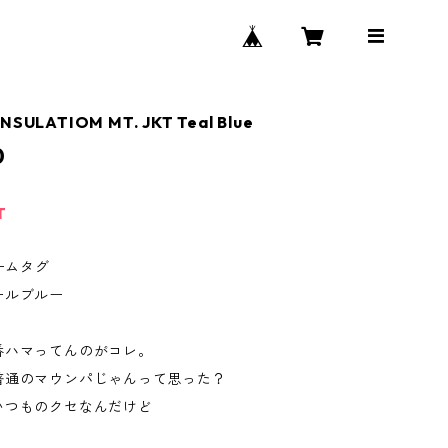
INSULATIOM MT. JKT Teal Blue
0
T
ネームタグ
ールブルー
番ハマってんのがコレ。
普通のマウンパじゃんって思った？
いつものクセなんだけど