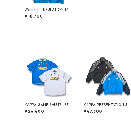
Woolrich INSULATIOM MT.
JKT Teal Blue
¥18,700
KAPPA GAME SHIRTS -SED
KAPPA PRESENTATION JA
AN ALL-PURPOSE-
KET -SEDAN ALL-PURPOS
¥26,400
¥47,300
E-