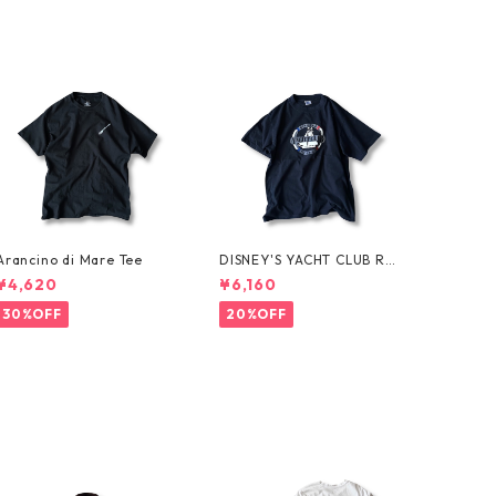
Arancino di Mare Tee
DISNEY'S YACHT CLUB RES
ORT Tee
¥4,620
¥6,160
30%OFF
20%OFF