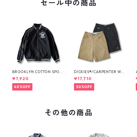
セール中の商品
O
BROOKLYN COTTON SPOR
DICKIES®/CARPENTER WI
T JKT by Polo Ralph Laure
DE SHORTS -SEDAN ALL-P
¥7,920
¥17,710
n
URPOSE-
40%OFF
30%OFF
その他の商品