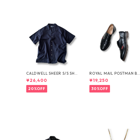
CALDWELL SHEER S/S SHI
ROYAL MAIL POSTMAN B
RT by Polo Ralph Lauren
OTS by Dr.MARTENS
¥26,400
¥19,250
20%OFF
30%OFF