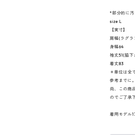
*部分的に
size L
【実寸】
肩幅(ラグラ
身幅64
袖丈51(脇
着丈83
＊単位は全
参考までに
尚、この商品
のでご了承
着用モデル176