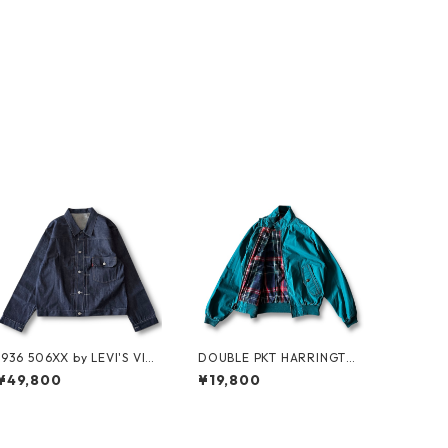
1936 506XX by LEVI'S VINT
DOUBLE PKT HARRINGTO
AGE GLOTHING NO-WASH
N JKT by LANDS'END
¥49,800
¥19,800