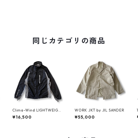
同じカテゴリの商品
C
Clima-Wind LIGHTWEIGH
WORK JKT by JIL SANDER
T JKT by SALOMON
¥16,500
¥55,000