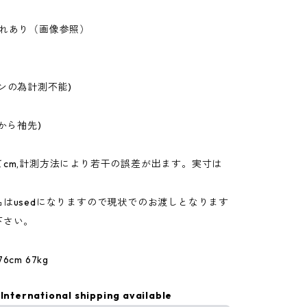
汚れあり（画像参照）
ンの為計測不能)
下から袖先)
てcm,計測方法により若干の誤差が出ます。実寸は
。
はusedになりますので現状でのお渡しとなります
下さい。
cm 67kg
International shipping available