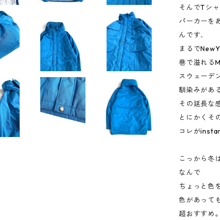
そんでTシ
パーカーを
んです、
まるでNew
巷で溢れるM
スウェーデ
馴染みがあ
その延長な
とにかくそ
コレがinst
こっから冬
なんで
ちょっと色
色があって
超おすすめ