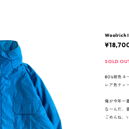
Woolrich 
¥18,70
SOLD OU
80's紺色
レア色ティ
俺が今年一
なーんだ、
ごめんね、