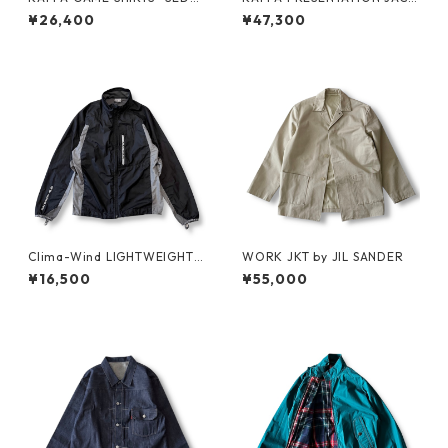
N ALL-PURPOSE-
ET -SEDAN ALL-PURPOSE-
¥26,400
¥47,300
Clima-Wind LIGHTWEIGHT J
WORK JKT by JIL SANDER
KT by SALOMON
¥16,500
¥55,000