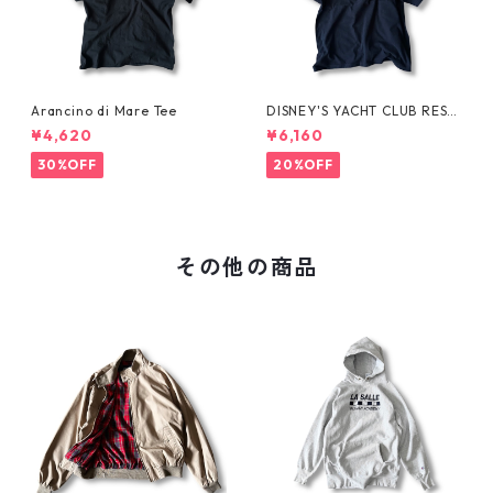
Arancino di Mare Tee
DISNEY'S YACHT CLUB RESO
RT Tee
¥4,620
¥6,160
30%OFF
20%OFF
その他の商品