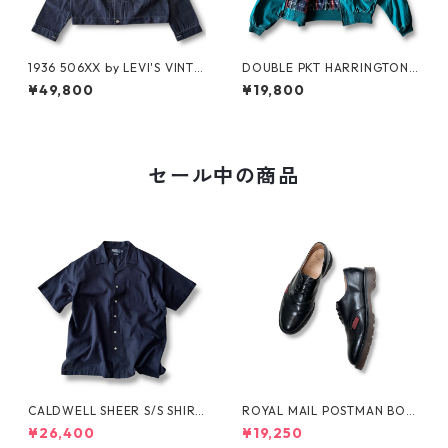
1936 506XX by LEVI'S VINTA
DOUBLE PKT HARRINGTON J
GE GLOTHING NO-WASH
KT by LANDS'END
¥49,800
¥19,800
セール中の商品
CALDWELL SHEER S/S SHIRT
ROYAL MAIL POSTMAN BOO
by Polo Ralph Lauren
TS by Dr.MARTENS
¥26,400
¥19,250