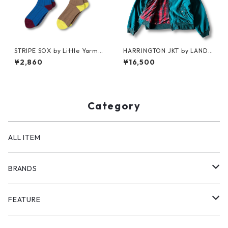
STRIPE SOX by Little Yarmo
HARRINGTON JKT by LAND
uth
S'END
¥2,860
¥16,500
Category
ALL ITEM
BRANDS
GHOST ALMOSTBLACK
FEATURE