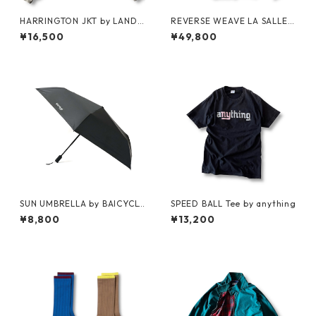
HARRINGTON JKT by LAND
REVERSE WEAVE LA SALLE
S'END
MILITARY ACADEMY by CHA
¥16,500
¥49,800
MPION
SUN UMBRELLA by BAICYCL
SPEED BALL Tee by anything
ON
¥8,800
¥13,200