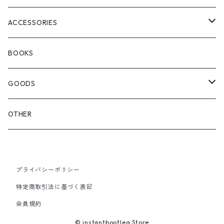
WOODBLOCK
BOOTS
BACKPACK
ACCESSORIES
SEDAN ALL-PURPOSE
SHOULDER
EYE WEAR
BOOKS
OTHER BAGS
CAP&HAT
GOODS
GLOVES&SCARF
TOY
OTHER
BACKPACK
JEWELRY
VINYL
プライバシーポリシー
SHOULDER
PINS& PINBACK
特定商取引法に基づく表記
SMALL BAG
会員規約
SOX
© instantbootleg Store