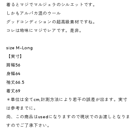
着るとマジでマルジェラのシルエットです。
しかもアルパカ混のウール
グッドコンディションの超高級素材ですね。
コレは地味にマジでレアです。是非。
size M-Long
【実寸】
肩幅56
身幅64
袖丈66.5
着丈69
＊単位は全てcm,計測方法により若干の誤差が出ます。実寸
は参考までに。
尚、この商品はusedになりますので現状でのお渡しとなりま
すのでご了承下さい。