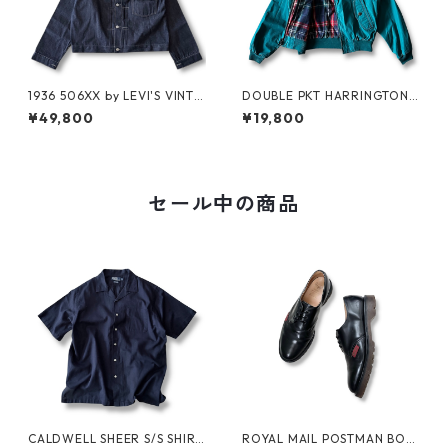
1936 506XX by LEVI'S VINTA
DOUBLE PKT HARRINGTON J
GE GLOTHING NO-WASH
KT by LANDS'END
¥49,800
¥19,800
セール中の商品
CALDWELL SHEER S/S SHIRT
ROYAL MAIL POSTMAN BOO