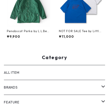
Penobscot Parka by L.L.Bea
NOT FOR SALE Tee by Little
n
Yarmouth
¥9,900
¥11,000
Category
ALL ITEM
BRANDS
GHOST ALMOSTBLACK
FEATURE