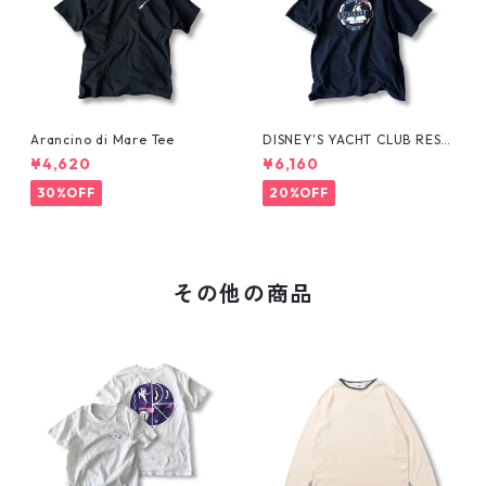
Arancino di Mare Tee
DISNEY'S YACHT CLUB RESO
RT Tee
¥4,620
¥6,160
30%OFF
20%OFF
その他の商品