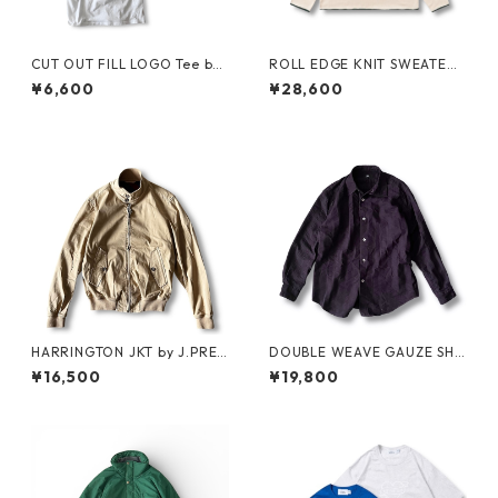
CUT OUT FILL LOGO Tee by
ROLL EDGE KNIT SWEATER
Polar Skate Co.
by Little Yarmouth
¥6,600
¥28,600
HARRINGTON JKT by J.PRES
DOUBLE WEAVE GAUZE SHI
S
RT by MIYAKE DESIGN STUDI
¥16,500
¥19,800
O