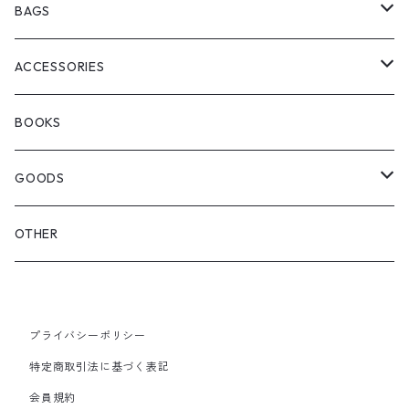
ChaosFissingClubxALLMOSTBLACK
KICKS
BAGS
WOODBLOCK
BOOTS
BACKPACK
ACCESSORIES
SEDAN ALL-PURPOSE
SHOULDER
EYE WEAR
BOOKS
OTHER BAGS
CAP&HAT
GOODS
GLOVES&SCARF
TOY
OTHER
BACKPACK
JEWELRY
VINYL
プライバシーポリシー
SHOULDER
PINS& PINBACK
特定商取引法に基づく表記
SMALL BAG
会員規約
SOX