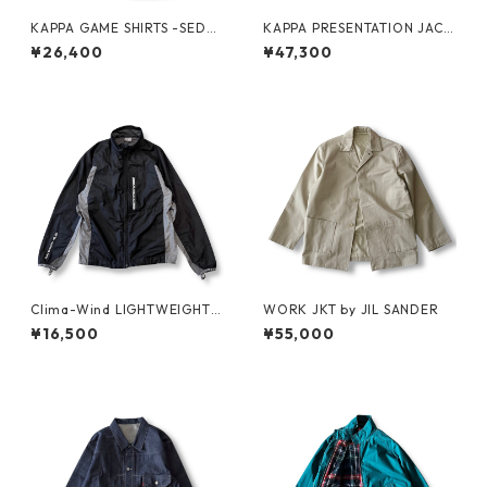
KAPPA GAME SHIRTS -SEDA
KAPPA PRESENTATION JACK
N ALL-PURPOSE-
ET -SEDAN ALL-PURPOSE-
¥26,400
¥47,300
Clima-Wind LIGHTWEIGHT J
WORK JKT by JIL SANDER
KT by SALOMON
¥16,500
¥55,000