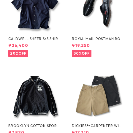
CALDWELL SHEER S/S SHIRT
ROYAL MAIL POSTMAN BOO
by Polo Ralph Lauren
TS by Dr.MARTENS
¥26,400
¥19,250
20%OFF
30%OFF
BROOKLYN COTTON SPORT
DICKIES®/CARPENTER WIDE
JKT by Polo Ralph Lauren
SHORTS -SEDAN ALL-PURPO
¥7,920
¥17,710