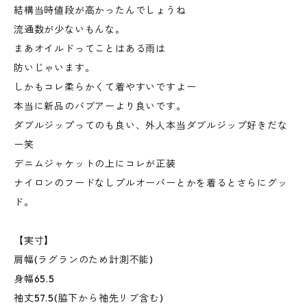
結構当時値段が高かったんでしょうね
流通数が少ないもんな。
まあオイルドってことはある雨は
防いじゃいます。
しかもコレ柔らかくて着やすいですよー
本当に新品のバブアーより良いです。
ダブルジップってのも良い、外人本当ダブルジップ好きだな
ー笑
デニムジャケットの上にコレが正装
ナイロンのフードなしプルオーバーとかを着るとさらにグッ
ド。
【実寸】
肩幅(ラグランのため計測不能)
身幅65.5
袖丈57.5(脇下から袖先リブ含む)