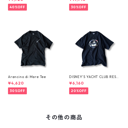
SE-
40%OFF
30%OFF
Arancino di Mare Tee
DISNEY'S YACHT CLUB RESO
RT Tee
¥4,620
¥6,160
30%OFF
20%OFF
その他の商品