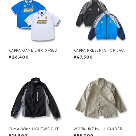
KAPPA GAME SHIRTS -SEDA
KAPPA PRESENTATION JACK
N ALL-PURPOSE-
ET -SEDAN ALL-PURPOSE-
¥26,400
¥47,300
Clima-Wind LIGHTWEIGHT J
WORK JKT by JIL SANDER
KT by SALOMON
¥16,500
¥55,000