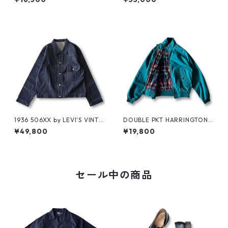
1936 506XX by LEVI'S VINTA
DOUBLE PKT HARRINGTON J
GE GLOTHING NO-WASH
KT by LANDS'END
¥49,800
¥19,800
セール中の商品