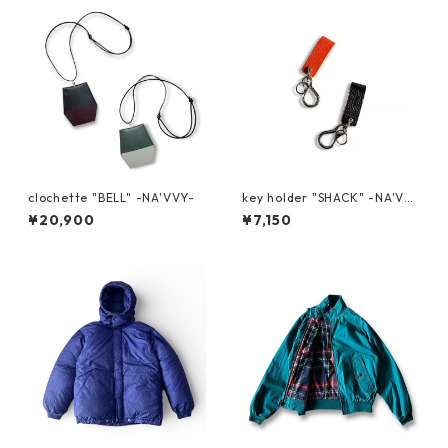
clochette "BELL" -NA'VVY-
key holder "SHACK" -NA'VV
Y-
¥20,900
¥7,150