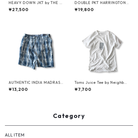
HEAVY DOWN JKT by THE N
DOUBLE PKT HARRINGTON J
ORTH FACE
KT by LANDS'END
¥27,500
¥19,800
AUTHENTIC INDIA MADRAS
Toms Juice Tee by Neighbor
SHORTS by Polo Ralph Laure
hood Spot
¥13,200
¥7,700
n
Category
ALL ITEM