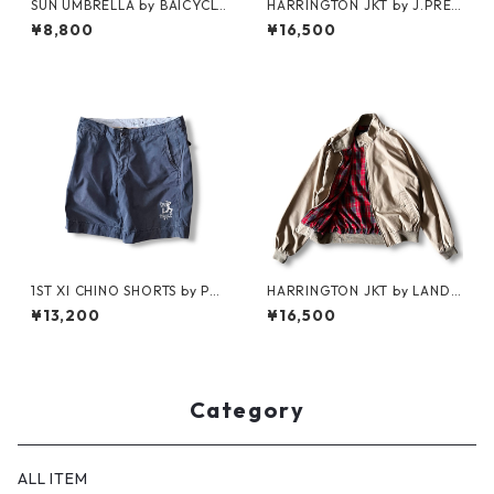
SUN UMBRELLA by BAICYCL
HARRINGTON JKT by J.PRES
ON
S
¥8,800
¥16,500
1ST XI CHINO SHORTS by Pol
HARRINGTON JKT by LAND
o Ralph Lauren
S'END
¥13,200
¥16,500
Category
ALL ITEM