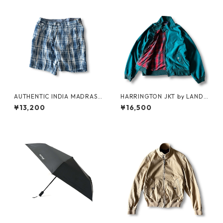
AUTHENTIC INDIA MADRAS
HARRINGTON JKT by LAND
SHORTS by Polo Ralph Laure
S'END
¥13,200
¥16,500
n