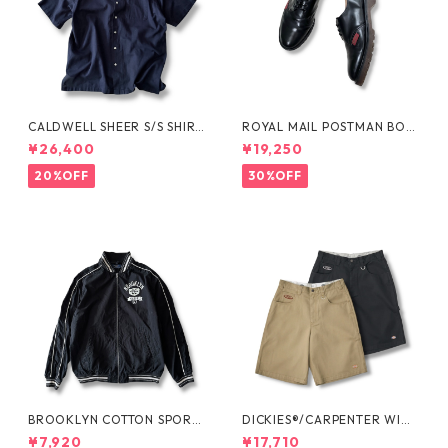
CALDWELL SHEER S/S SHIRT
ROYAL MAIL POSTMAN BOO
by Polo Ralph Lauren
TS by Dr.MARTENS
¥26,400
¥19,250
20%OFF
30%OFF
BROOKLYN COTTON SPORT
DICKIES®/CARPENTER WIDE
JKT by Polo Ralph Lauren
SHORTS -SEDAN ALL-PURPO
¥7,920
¥17,710