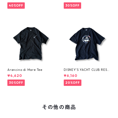
SE-
40%OFF
30%OFF
Arancino di Mare Tee
DISNEY'S YACHT CLUB RESO
RT Tee
¥4,620
¥6,160
30%OFF
20%OFF
その他の商品