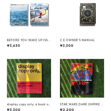
BEFORE YOU WAKE UP ISSU
C.E OWNER’S MANUAL
E 2
¥3,630
¥3,300
display copy only, a book of
STAR WARS DARK EMPIRE 1
Intro work
&2 JAPAN ED.
¥3,300
¥2,200