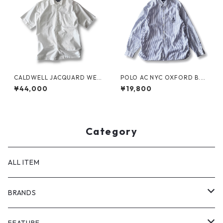
CALDWELL JACQUARD WEA
POLO AC NYC OXFORD B.D.
VE S/S SHIRT by Polo Ralph
SHIRT by Polo Ralph Lauren
¥44,000
¥19,800
Lauren
Category
ALL ITEM
BRANDS
GHOST ALMOSTBLACK