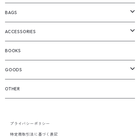
ChaosFissingClubxALLMOSTBLACK
KICKS
BAGS
WOODBLOCK
BOOTS
BACKPACK
ACCESSORIES
SEDAN ALL-PURPOSE
SHOULDER
EYE WEAR
BOOKS
OTHER BAGS
CAP&HAT
GOODS
GLOVES&SCARF
TOY
OTHER
BACKPACK
JEWELRY
VINYL
プライバシーポリシー
SHOULDER
PINS& PINBACK
特定商取引法に基づく表記