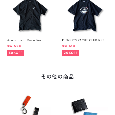
Arancino di Mare Tee
DISNEY'S YACHT CLUB RESO
RT Tee
¥4,620
¥6,160
30%OFF
20%OFF
その他の商品