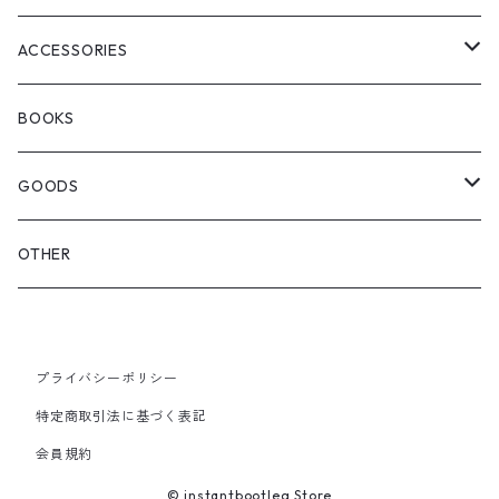
WOODBLOCK
BOOTS
BACKPACK
ACCESSORIES
SEDAN ALL-PURPOSE
SHOULDER
EYE WEAR
BOOKS
OTHER BAGS
CAP&HAT
GOODS
GLOVES&SCARF
TOY
OTHER
BACKPACK
JEWELRY
VINYL
プライバシーポリシー
SHOULDER
PINS& PINBACK
特定商取引法に基づく表記
SMALL BAG
会員規約
SOX
© instantbootleg Store