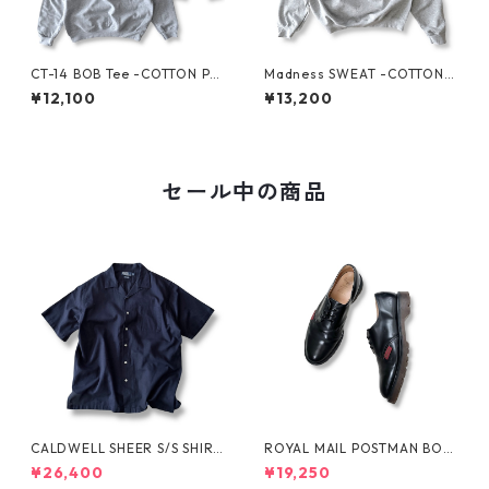
CT-14 BOB Tee -COTTON PA
Madness SWEAT -COTTON P
N-
AN-
¥12,100
¥13,200
セール中の商品
CALDWELL SHEER S/S SHIRT
ROYAL MAIL POSTMAN BOO
by Polo Ralph Lauren
TS by Dr.MARTENS
¥26,400
¥19,250