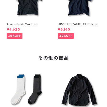
Arancino di Mare Tee
DISNEY'S YACHT CLUB RESO
RT Tee
¥4,620
¥6,160
30%OFF
20%OFF
その他の商品