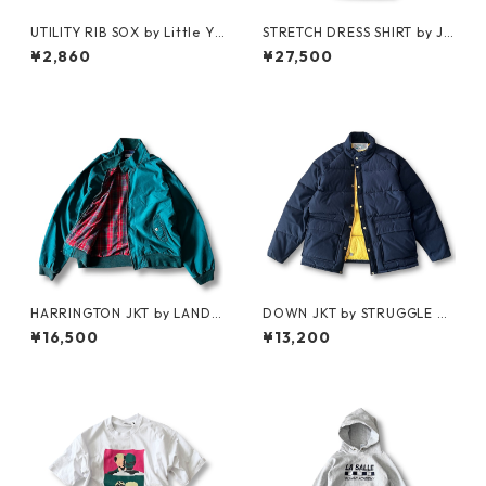
UTILITY RIB SOX by Little Ya
STRETCH DRESS SHIRT by JIL
rmouth
SANDER
¥2,860
¥27,500
HARRINGTON JKT by LAND
DOWN JKT by STRUGGLE G
S'END
EAR
¥16,500
¥13,200