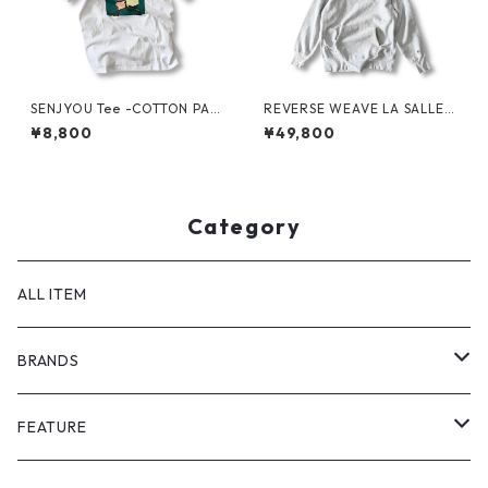
SENJYOU Tee -COTTON PAN
REVERSE WEAVE LA SALLE
-
MILITARY ACADEMY by CHA
¥8,800
¥49,800
MPION
Category
ALL ITEM
BRANDS
GHOST ALMOSTBLACK
FEATURE