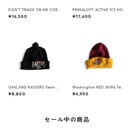
DON’T TRADE ON ME CORD
PRIMALOFT ACTIVE F/Z HO
S CAP by Little Yarmouth
OD -PRODUCT TWELVE-
¥16,500
¥17,600
OAKLAND RAIDERS Team Be
Washington RED SKINS Tea
anie
m Beanie
¥8,800
¥4,950
セール中の商品