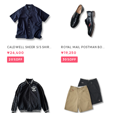
CALDWELL SHEER S/S SHIRT
ROYAL MAIL POSTMAN BOO
by Polo Ralph Lauren
TS by Dr.MARTENS
¥26,400
¥19,250
20%OFF
30%OFF