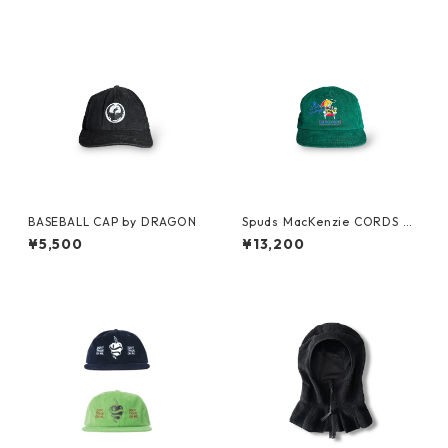
BASEBALL CAP by DRAGON
Spuds MacKenzie CORDS C
AP by BUD LIGHT
¥5,500
¥13,200