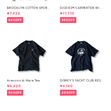
BROOKLYN COTTON SPORT
DICKIES®/CARPENTER WIDE
JKT by Polo Ralph Lauren
SHORTS -SEDAN ALL-PURPO
¥7,920
¥17,710
SE-
40%OFF
30%OFF
Arancino di Mare Tee
DISNEY'S YACHT CLUB RESO
RT Tee
¥4,620
¥6,160
30%OFF
20%OFF