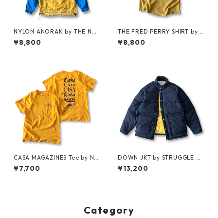
NYLON ANORAK by THE NO
THE FRED PERRY SHIRT by F
RTH FACE
RED PERRY
¥8,800
¥8,800
CASA MAGAZINES Tee by Nei
DOWN JKT by STRUGGLE G
ghborhood Spot
EAR
¥7,700
¥13,200
Category