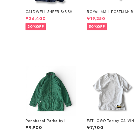
CALDWELL SHEER S/S SHI
ROYAL MAIL POSTMAN B
RT by Polo Ralph Lauren
OTS by Dr.MARTENS
¥26,400
¥19,250
20%OFF
30%OFF
Penobscot Parka by L.L.Be
EST LOGO Tee by CALVIN
an
KLEIN JEANS ESTABLISHE
¥9,900
¥7,700
D.1978