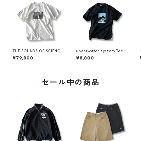
e
THE SOUNDS OF SCIENCE
underwater system Tee b
for Grand Royal Tee by BE
y SARCASTIC
¥79,800
¥8,800
ASTIE BOYS
セール中の商品