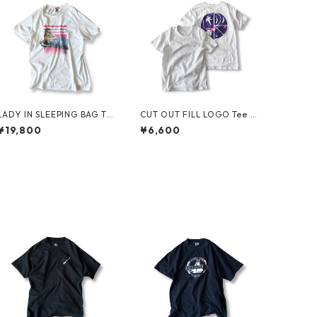
LADY IN SLEEPING BAG Te
CUT OUT FILL LOGO Tee b
e by THE NORTH FACE
y Polar Skate Co.
¥19,800
¥6,600