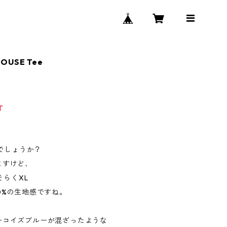
MOUSE Tee
T
lでしょうか？
ますけど、
おそらくXL
0%の生地感ですね。
ーコイズブルーが混ざったような