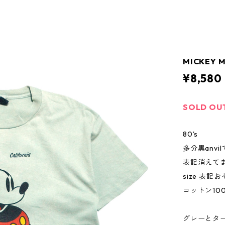
MICKEY 
¥8,580
SOLD OU
80's
多分黒anvi
表記消えて
size 表記
コットン10
グレーとタ