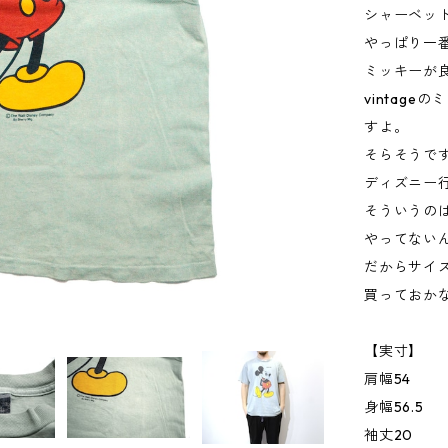
シャーベッ
やっぱり一
ミッキーが
vintag
すよ。
そらそうで
ディズニー
そういうの
やってない
だからサイ
買っておか
【実寸】
肩幅54
身幅56.5
袖丈20