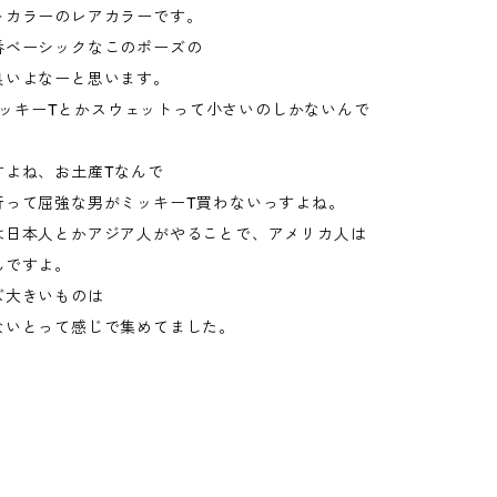
トカラーのレアカラーです。
番ベーシックなこのポーズの
良いよなーと思います。
eのミッキーTとかスウェットって小さいのしかないんで
すよね、お土産Tなんで
行って屈強な男がミッキーT買わないっすよね。
は日本人とかアジア人がやることで、アメリカ人は
んですよ。
ズ大きいものは
ないとって感じで集めてました。