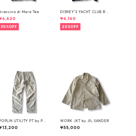
Arancino di Mare Tee
DISNEY'S YACHT CLUB RES
ORT Tee
¥4,620
¥6,160
30%OFF
20%OFF
POPLIN UTILITY PT by POS
WORK JKT by JIL SANDER
T OʼALLS
¥13,200
¥55,000