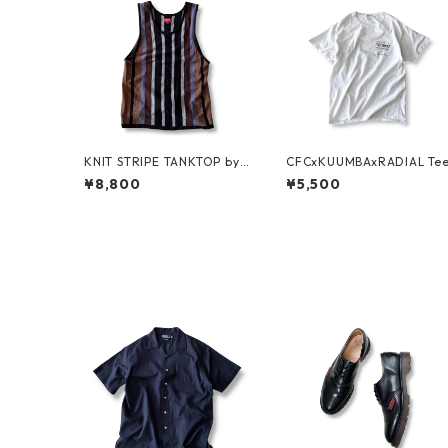
KNIT STRIPE TANKTOP by
CFCxKUUMBAxRADIAL Te
Supreme
¥8,800
¥5,500