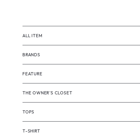
ALL ITEM
BRANDS
GHOST ALMOSTBLACK
FEATURE
PRODUCT TWELVE
NEW VINTAGE
THE OWNER'S CLOSET
Supreme
BAICYCLON
VINTAGE OUTDOOR
TOPS
Stussy
ARC'TERYX
Little Yarmouth
RTW VINTAGE
JACKET
T-SHIRT