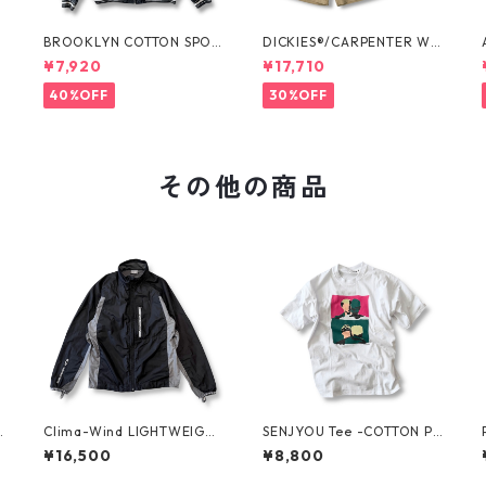
O
BROOKLYN COTTON SPOR
DICKIES®/CARPENTER WI
T JKT by Polo Ralph Laure
DE SHORTS -SEDAN ALL-P
¥7,920
¥17,710
n
URPOSE-
40%OFF
30%OFF
その他の商品
Clima-Wind LIGHTWEIGH
SENJYOU Tee -COTTON PA
T JKT by SALOMON
N-
¥16,500
¥8,800