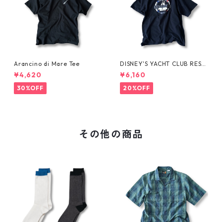
Arancino di Mare Tee
DISNEY'S YACHT CLUB RESO
RT Tee
¥4,620
¥6,160
30%OFF
20%OFF
その他の商品