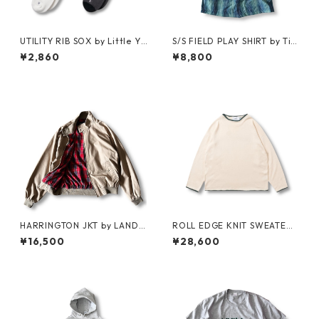
UTILITY RIB SOX by Little Ya
S/S FIELD PLAY SHIRT by Ti
rmouth
mberland
¥2,860
¥8,800
HARRINGTON JKT by LAND
ROLL EDGE KNIT SWEATER
S'END
by Little Yarmouth
¥16,500
¥28,600