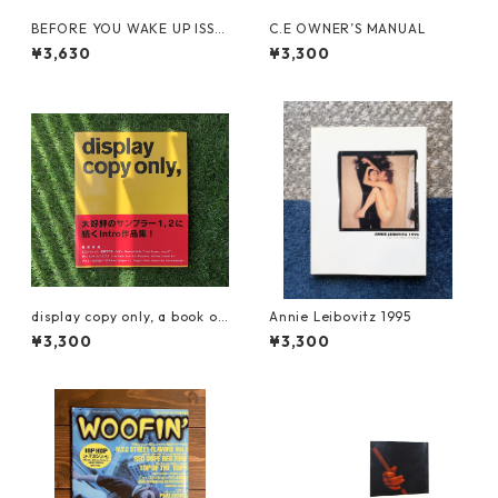
BEFORE YOU WAKE UP ISSU
C.E OWNER’S MANUAL
E 2
¥3,630
¥3,300
display copy only, a book of
Annie Leibovitz 1995
Intro work
¥3,300
¥3,300