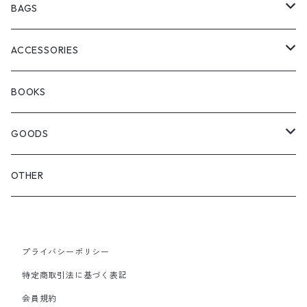
ChaosFissingClubxALLMOSTBLACK
KICKS
BAGS
WOODBLOCK
BOOTS
BACKPACK
ACCESSORIES
SEDAN ALL-PURPOSE
SHOULDER
EYE WEAR
BOOKS
OTHER BAGS
CAP&HAT
GOODS
GLOVES&SCARF
TOY
OTHER
BACKPACK
JEWELRY
VINYL
プライバシーポリシー
SHOULDER
PINS& PINBACK
特定商取引法に基づく表記
SMALL BAG
会員規約
SOX