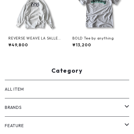
REVERSE WEAVE LA SALLE
BOLD Tee by anything
MILITARY ACADEMY by CHA
¥49,800
¥13,200
MPION
Category
ALL ITEM
BRANDS
GHOST ALMOSTBLACK
FEATURE