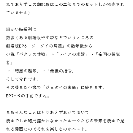
れておらずこの翻訳版はこの二部までのセットしか発売され
ていません）
細かい時系列は
数多くある劇場版や小説などでいうところの
劇場版EP6「ジェダイの帰還」の数年後から
小説「バクラの休戦」→「レイアの求婚」→「帝国の後継
者」
→「暗黒の艦隊」→「最後の指令」
そして今作です。
その後また小説で「ジェダイの末裔」に続きます。
EP7〜9の手前ですね。
まあそんなことはとりあえずおいておいて
漫画でしか結局描かれなかったルークたちの未来を漫画で見
れる漫画なのでそれを楽しむのがベスト。