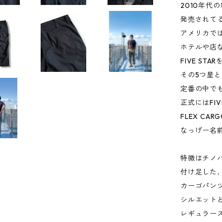
2010年代
発売されて
アメリカで
ホテルや店
FIVE ST
その5つ星
定番の中で
正式にはFIVE 
FLEX CAR
なっげー名
特徴はチノ
付け足した
カーゴパン
シルエット
レギュラー