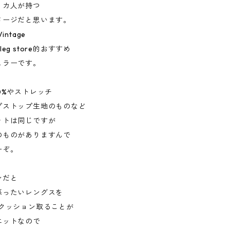
リカ人が持つ
メージだと思います。
intage
otleg store的おすすめ
ュラーです。
0%やストレッチ
プストップ生地のものなど
ットは同じですが
のものがありますんで
ーぞ。
ンだと
暮ったいレングスを
1クッション取ることが
エットなので