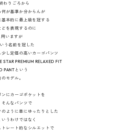
の終わりごろから
る何が基準か分からんが
は基本的に最上級を冠する
などを表現するのに
ARを用いますが
という名前を冠した
も少し定価の高いカーゴパンツ
STAR PREMIUM RELAXED FIT
GO PANTという
前のモデル。
パンにカーゴポケットを
、そんなパンツで
ツのように単にゆったりとした
というわけではなく
ストレート的なシルエットで