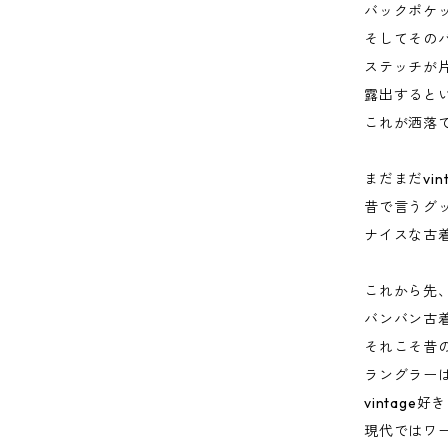
バックポケ
そしてその
ステッチが
露出すると
これが洒落
まだまだvin
昔で言うグ
ナイスな古
これから先
バンバン古
それこそ昔のD
ラングラー
vintag
現代ではワ