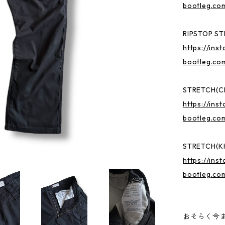
bootleg.co
RIPSTOP S
https://inst
bootleg.co
STRETCH(C
https://inst
bootleg.co
STRETCH(K
https://inst
bootleg.co
おそらく今