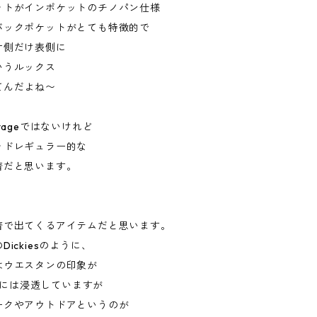
ットがインポケットのチノパン仕様
バックポケットがとても特徴的で
片側だけ表側に
いうルックス
てんだよね〜
tageではないけれど
ッドレギュラー的な
着だと思います。
、
着で出てくるアイテムだと思います。
ickiesのように、
はウエスタンの印象が
e好きには浸透していますが
ークやアウトドアというのが