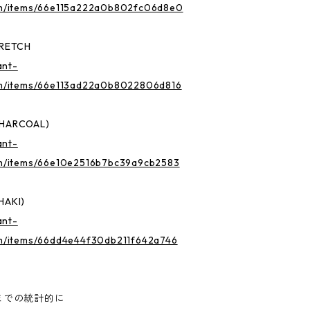
m/items/66e115a222a0b802fc06d8e0
TRETCH
ant-
m/items/66e113ad22a0b8022806d816
HARCOAL)
ant-
m/items/66e10e2516b7bc39a9cb2583
HAKI)
ant-
m/items/66dd4e44f30db211f642a746
までの統計的に