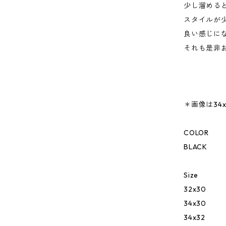
少し溜める
スタイルが
良い感じに
それも是非
＊画像は34
COLOR
BLACK
Size
32x30
34x30
34x32