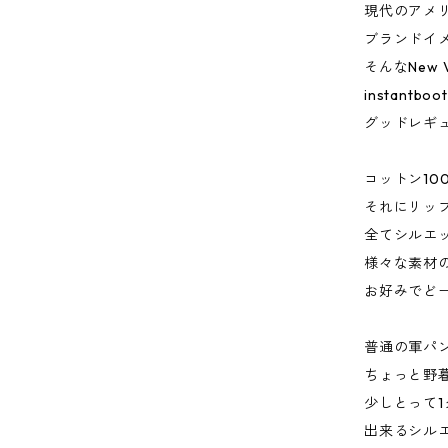
現代のアメ
ブランドイ
そんなNew V
instantbo
グッドレギ
コットン10
それにリッ
全てシルエ
様々な素材
お好みでど
普通の軍パ
ちょっと野
少しとって
出来るシル