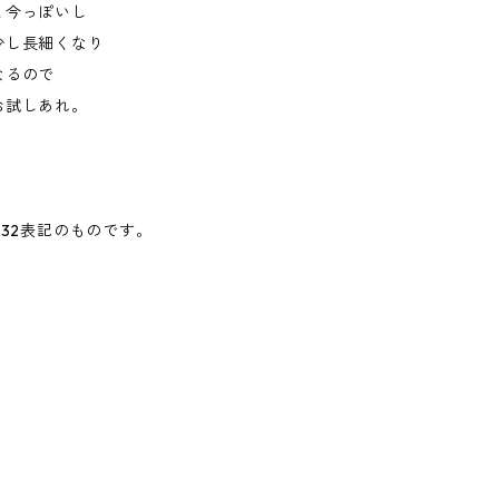
と今っぽいし
少し長細くなり
なるので
お試しあれ。
x32表記のものです。