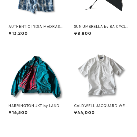
AUTHENTIC INDIA MADRAS
SUN UMBRELLA by BAICYCL
SHORTS by Polo Ralph Laure
ON
¥13,200
¥8,800
n
HARRINGTON JKT by LAND
CALDWELL JACQUARD WEA
S'END
VE S/S SHIRT by Polo Ralph
¥16,500
¥44,000
Lauren