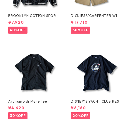
BROOKLYN COTTON SPORT
DICKIES®/CARPENTER WIDE
JKT by Polo Ralph Lauren
SHORTS -SEDAN ALL-PURPO
¥7,920
¥17,710
SE-
40%OFF
30%OFF
Arancino di Mare Tee
DISNEY'S YACHT CLUB RESO
RT Tee
¥4,620
¥6,160
30%OFF
20%OFF