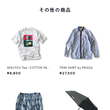
その他の商品
SENJYOU Tee -COTTON PAN
TRIM SHIRT by PRADA
-
¥8,800
¥27,500