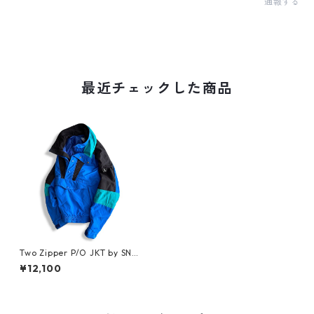
通報する
最近チェックした商品
Two Zipper P/O JKT by SNO
W LION
¥12,100