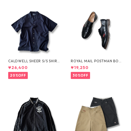
CALDWELL SHEER S/S SHIRT
ROYAL MAIL POSTMAN BOO
by Polo Ralph Lauren
TS by Dr.MARTENS
¥26,400
¥19,250
20%OFF
30%OFF