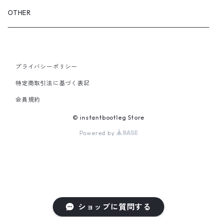
GLOVES&SCARF
TOY
OTHER
BACKPACK
JEWELRY
VINYL
プライバシーポリシー
SHOULDER
PINS& PINBACK
特定商取引法に基づく表記
SMALL BAG
会員規約
SOX
© instantbootleg Store
Powered by
ショップに質問する