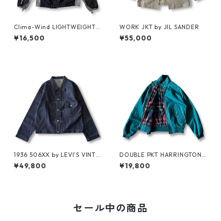
Clima-Wind LIGHTWEIGHT J
WORK JKT by JIL SANDER
KT by SALOMON
¥16,500
¥55,000
1936 506XX by LEVI'S VINTA
DOUBLE PKT HARRINGTON J
GE GLOTHING NO-WASH
KT by LANDS'END
¥49,800
¥19,800
セール中の商品