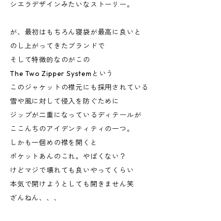
シエラデザインみたいなストーリー。
が、最初はもちろん寝袋が最高に良いと
のし上がってきたブランドで
そして特徴的なのがこの
The Two Zipper Systemという
このジャケットの襟元にも採用されている
雪や風に対して侵入を防ぐために
ジップが二重になっているディテールが
ここんちのアイデンティティの一つ。
しかも一個めの襟を開くと
ポケットあんのこれ。やばくない？
けどマジで壊れても良いやってくらい
本気で開けようとしても開きません笑
ざんねん、、、