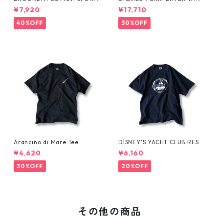
JKT by Polo Ralph Lauren
SHORTS -SEDAN ALL-PURPO
¥7,920
¥17,710
SE-
40%OFF
30%OFF
Arancino di Mare Tee
DISNEY'S YACHT CLUB RESO
RT Tee
¥4,620
¥6,160
30%OFF
20%OFF
その他の商品