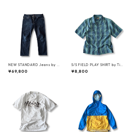
NEW STANDARD Jeans by A.
S/S FIELD PLAY SHIRT by Ti
P.C. x Supreme
mberland
¥69,800
¥8,800