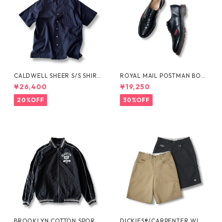
CALDWELL SHEER S/S SHIRT
ROYAL MAIL POSTMAN BOO
by Polo Ralph Lauren
TS by Dr.MARTENS
¥26,400
¥19,250
20%OFF
30%OFF
BROOKLYN COTTON SPORT
DICKIES®/CARPENTER WIDE