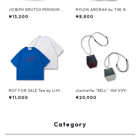
JOSEPH KRUTCH PENGUIN T
NYLON ANORAK by THE NO
ee by Jim Morris
RTH FACE
¥13,200
¥8,800
NOT FOR SALE Tee by Little
clochette "BELL" -NA'VVY-
Yarmouth
¥11,000
¥20,900
Category