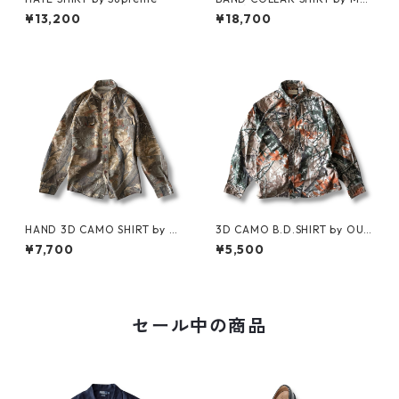
RITHÉ FRANÇOIS GIRBAUD
¥13,200
¥18,700
HAND 3D CAMO SHIRT by Cl
3D CAMO B.D.SHIRT by OUT
arfield Outdoors
FITTERS RIDGE
¥7,700
¥5,500
セール中の商品