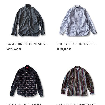
GABARDINE SNAP WESTERN
POLO AC NYC OXFORD B.D.
SHIRT by WYTHE
SHIRT by Polo Ralph Lauren
¥15,400
¥19,800
HATE SHIRT by Supreme
BAND COLLAR SHIRT by MA