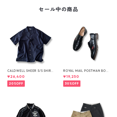
セール中の商品
CALDWELL SHEER S/S SHIRT
ROYAL MAIL POSTMAN BOO
by Polo Ralph Lauren
TS by Dr.MARTENS
¥26,400
¥19,250
20%OFF
30%OFF