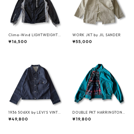
Clima-Wind LIGHTWEIGHT J
WORK JKT by JIL SANDER
KT by SALOMON
¥16,500
¥55,000
1936 506XX by LEVI'S VINTA
DOUBLE PKT HARRINGTON J
GE GLOTHING NO-WASH
KT by LANDS'END
¥49,800
¥19,800