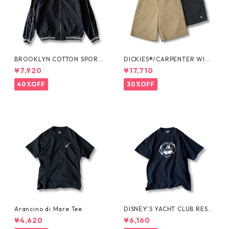
BROOKLYN COTTON SPORT
DICKIES®/CARPENTER WIDE
JKT by Polo Ralph Lauren
SHORTS -SEDAN ALL-PURPO
¥7,920
¥17,710
SE-
40%OFF
30%OFF
Arancino di Mare Tee
DISNEY'S YACHT CLUB RESO
RT Tee
¥4,620
¥6,160