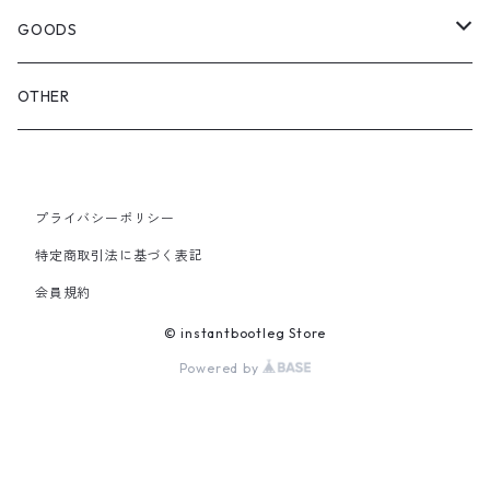
OTHER BAGS
CAP&HAT
GOODS
GLOVES&SCARF
TOY
OTHER
BACKPACK
JEWELRY
VINYL
プライバシーポリシー
SHOULDER
PINS& PINBACK
特定商取引法に基づく表記
SMALL BAG
会員規約
SOX
© instantbootleg Store
Powered by