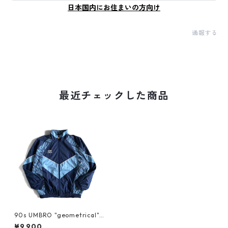
日本国内にお住まいの方向け
通報する
最近チェックした商品
90s UMBRO "geometrical" T
rack Top
¥9,900