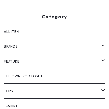
Category
ALL ITEM
BRANDS
GHOST ALMOSTBLACK
FEATURE
PRODUCT TWELVE
NEW VINTAGE
THE OWNER'S CLOSET
Supreme
BAICYCLON
VINTAGE OUTDOOR
TOPS
Stussy
ARC'TERYX
Little Yarmouth
RTW VINTAGE
JACKET
T-SHIRT