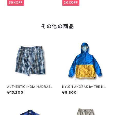
30%OFF
20%OFF
その他の商品
AUTHENTIC INDIA MADRAS
NYLON ANORAK by THE NO
SHORTS by Polo Ralph Laure
RTH FACE
¥13,200
¥8,800
n