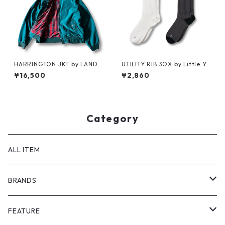
HARRINGTON JKT by LAND
UTILITY RIB SOX by Little Ya
S'END
rmouth
¥16,500
¥2,860
Category
ALL ITEM
BRANDS
GHOST ALMOSTBLACK
FEATURE