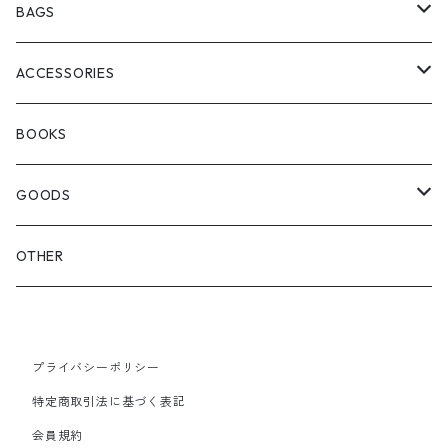
ChaosFissingClubxALLMOSTBLACK
KICKS
BAGS
WOODBLOCK
BOOTS
BACKPACK
ACCESSORIES
SEDAN ALL-PURPOSE
SHOULDER
EYE WEAR
BOOKS
OTHER BAGS
CAP&HAT
GOODS
GLOVES&SCARF
TOY
OTHER
BACKPACK
JEWELRY
VINYL
プライバシーポリシー
SHOULDER
PINS& PINBACK
特定商取引法に基づく表記
SMALL BAG
会員規約
SOX