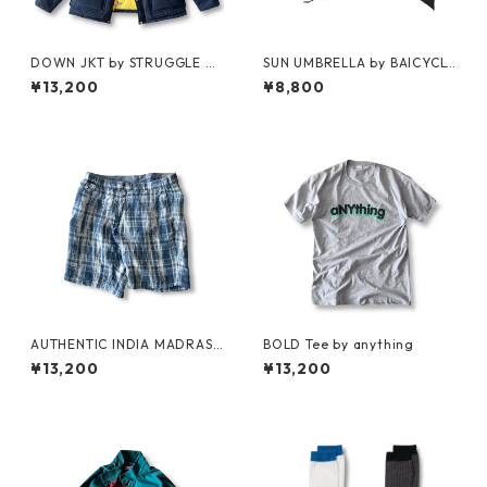
DOWN JKT by STRUGGLE G
SUN UMBRELLA by BAICYCL
EAR
ON
¥13,200
¥8,800
AUTHENTIC INDIA MADRAS
BOLD Tee by anything
SHORTS by Polo Ralph Laure
¥13,200
¥13,200
n