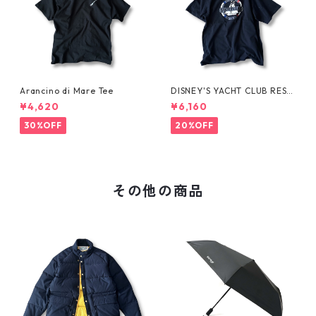
Arancino di Mare Tee
DISNEY'S YACHT CLUB RESO
RT Tee
¥4,620
¥6,160
30%OFF
20%OFF
その他の商品