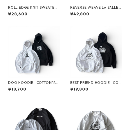
ROLL EDGE KNIT SWEATER
REVERSE WEAVE LA SALLE
by Little Yarmouth
MILITARY ACADEMY by CHA
¥28,600
¥49,800
MPION
DOO HOODIE -COTTONPAN
BEST FRIEND HOODIE -COT
-
TONPAN-
¥18,700
¥19,800