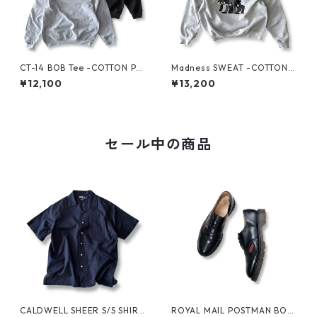
CT-14 BOB Tee -COTTON PA
Madness SWEAT -COTTON P
N-
AN-
¥12,100
¥13,200
セール中の商品
CALDWELL SHEER S/S SHIRT
ROYAL MAIL POSTMAN BOO