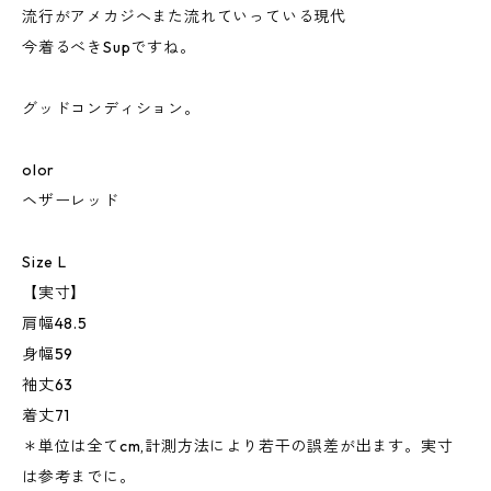
流行がアメカジへまた流れていっている現代
今着るべきSupですね。
グッドコンディション。
olor
ヘザーレッド
Size L
【実寸】
肩幅48.5
身幅59
袖丈63
着丈71
＊単位は全てcm,計測方法により若干の誤差が出ます。実寸
は参考までに。