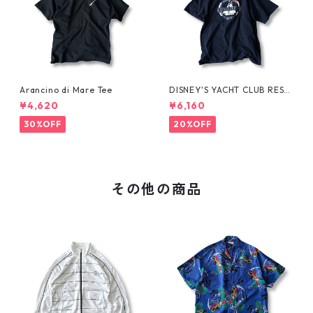
Arancino di Mare Tee
DISNEY'S YACHT CLUB RESO
RT Tee
¥4,620
¥6,160
30%OFF
20%OFF
その他の商品