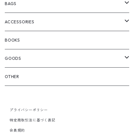
ChaosFissingClubxALLMOSTBLACK
KICKS
BAGS
WOODBLOCK
BOOTS
BACKPACK
ACCESSORIES
SEDAN ALL-PURPOSE
SHOULDER
EYE WEAR
BOOKS
OTHER BAGS
CAP&HAT
GOODS
GLOVES&SCARF
TOY
OTHER
BACKPACK
JEWELRY
VINYL
プライバシーポリシー
SHOULDER
PINS& PINBACK
特定商取引法に基づく表記
SMALL BAG
会員規約
SOX