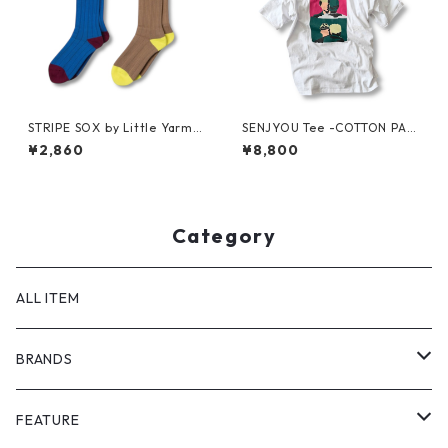
STRIPE SOX by Little Yarmo
SENJYOU Tee -COTTON PAN
uth
-
¥2,860
¥8,800
Category
ALL ITEM
BRANDS
GHOST ALMOSTBLACK
FEATURE