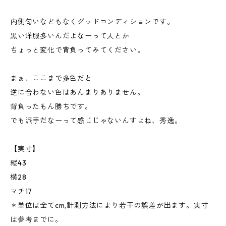
内側匂いなどもなくグッドコンディションです。
黒い洋服多いんだよなーって人とか
ちょっと変化で背負ってみてください。
まぁ、ここまで多色だと
逆に合わない色はあんまりありません。
背負ったもん勝ちです。
でも派手だなーって感じじゃないんすよね、秀逸。
【実寸】
縦43
横28
マチ17
＊単位は全てcm,計測方法により若干の誤差が出ます。実寸
は参考までに。