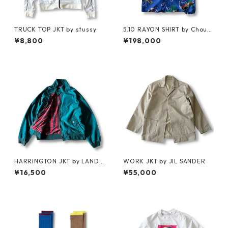
TRUCK TOP JKT by stussy
5.10 RAYON SHIRT by Chouin
ard Equipment
¥8,800
¥198,000
HARRINGTON JKT by LAND
WORK JKT by JIL SANDER
S'END
¥16,500
¥55,000