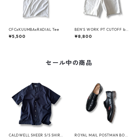
CFCxKUUMBAxRADIAL Tee
BEN'S WORK PT CUTOFF by
Ben Davis
¥5,500
¥8,800
セール中の商品
CALDWELL SHEER S/S SHIRT
ROYAL MAIL POSTMAN BOO