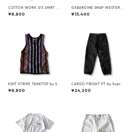
COTTON WORK S/S SHIRT by
GABARDINE SNAP WESTERN
stussy
SHIRT by WYTHE
¥8,800
¥15,400
KNIT STRIPE TANKTOP by Su
CARGO FRIGHT PT by Supre
preme
me
¥8,800
¥24,200