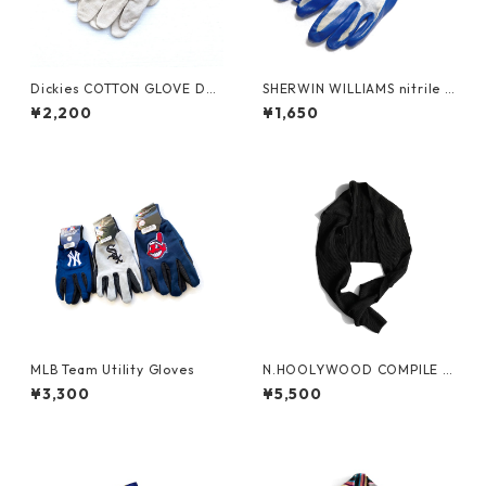
Dickies COTTON GLOVE Dea
SHERWIN WILLIAMS nitrile c
d Stock
oated glove
¥2,200
¥1,650
MLB Team Utility Gloves
N.HOOLYWOOD COMPILE S
tole
¥3,300
¥5,500