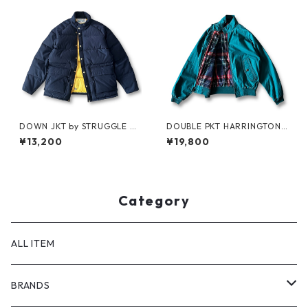
DOWN JKT by STRUGGLE G
DOUBLE PKT HARRINGTON J
EAR
KT by LANDS'END
¥13,200
¥19,800
Category
ALL ITEM
BRANDS