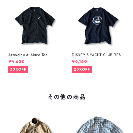
Arancino di Mare Tee
DISNEY'S YACHT CLUB RESO
RT Tee
¥4,620
¥6,160
30%OFF
20%OFF
その他の商品