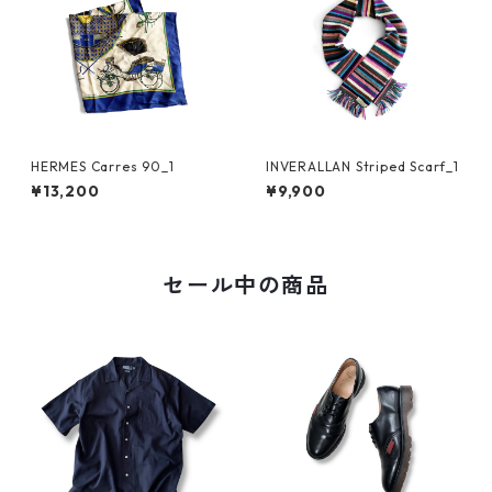
HERMES Carres 90_1
INVERALLAN Striped Scarf_1
¥13,200
¥9,900
セール中の商品