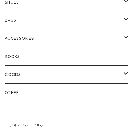
manewold
SHORT SLEEVE
HALF PANTS
SHOES
ChaosFissingClubxALLMOSTBLACK
KICKS
BAGS
WOODBLOCK
BOOTS
BACKPACK
ACCESSORIES
SEDAN ALL-PURPOSE
SHOULDER
EYE WEAR
BOOKS
OTHER BAGS
CAP&HAT
GOODS
GLOVES&SCARF
TOY
OTHER
BACKPACK
JEWELRY
VINYL
プライバシーポリシー
SHOULDER
PINS& PINBACK