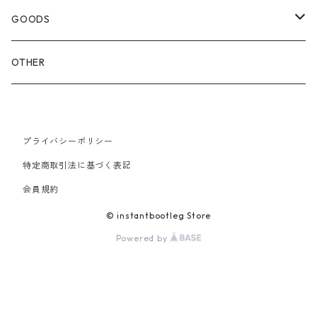
OTHER BAGS
CAP&HAT
GOODS
GLOVES&SCARF
TOY
OTHER
BACKPACK
JEWELRY
VINYL
プライバシーポリシー
SHOULDER
PINS& PINBACK
特定商取引法に基づく表記
SMALL BAG
会員規約
SOX
© instantbootleg Store
Powered by