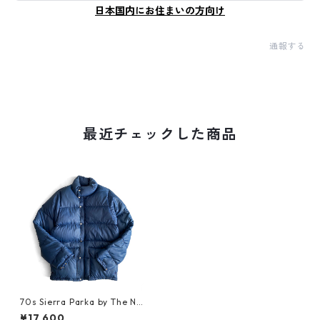
日本国内にお住まいの方向け
通報する
最近チェックした商品
70s Sierra Parka by The Nor
th Face_2
¥17,600