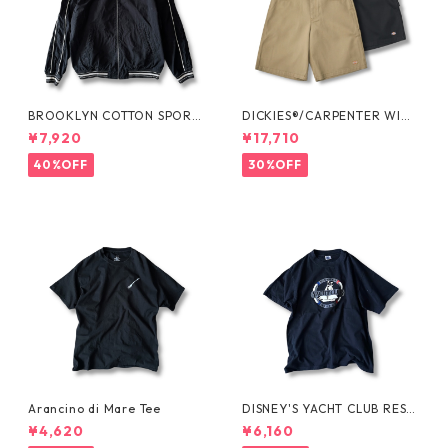
BROOKLYN COTTON SPORT
DICKIES®/CARPENTER WIDE
JKT by Polo Ralph Lauren
SHORTS -SEDAN ALL-PURPO
¥7,920
¥17,710
SE-
40%OFF
30%OFF
Arancino di Mare Tee
DISNEY'S YACHT CLUB RESO
RT Tee
¥4,620
¥6,160