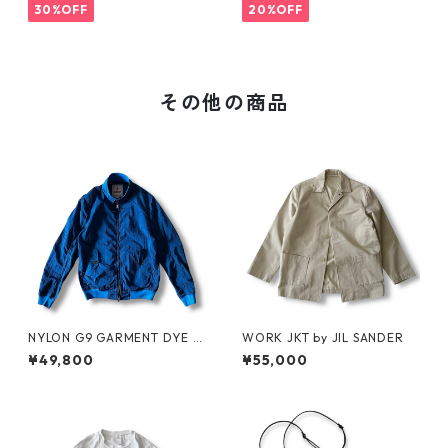
30%OFF
20%OFF
その他の商品
NYLON G9 GARMENT DYE b
WORK JKT by JIL SANDER
y BARACUTA
¥49,800
¥55,000