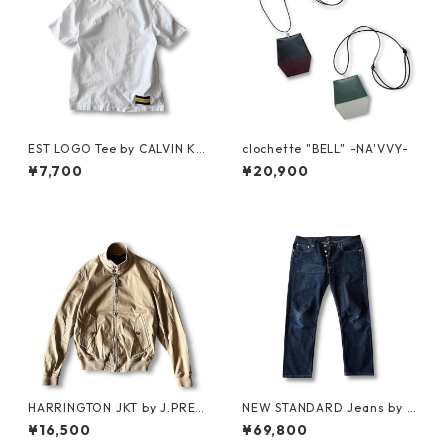
EST LOGO Tee by CALVIN KL
clochette "BELL" -NA'VVY-
EIN JEANS ESTABLISHED.1978
¥7,700
¥20,900
HARRINGTON JKT by J.PRES
NEW STANDARD Jeans by A.
S
P.C. x Supreme
¥16,500
¥69,800