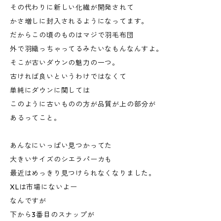
その代わりに新しい化繊が開発されて
かさ増しに封入されるようになってます。
だからこの頃のものはマジで羽毛布団
外で羽織っちゃってるみたいなもんなんすよ。
そこが古いダウンの魅力の一つ。
古ければ良いというわけではなくて
単純にダウンに関しては
このように古いものの方が品質が上の部分が
あるってこと。
あんなにいっぱい見つかってた
大きいサイズのシエラパーカも
最近はめっきり見つけられなくなりました。
XLは市場にないよー
なんですが
下から3番目のスナップが