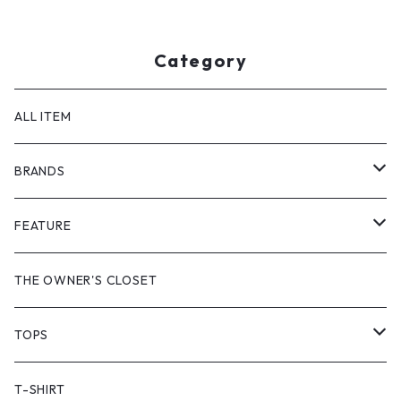
Category
ALL ITEM
BRANDS
GHOST ALMOSTBLACK
FEATURE
PRODUCT TWELVE
NEW VINTAGE
THE OWNER'S CLOSET
Supreme
BAICYCLON
VINTAGE OUTDOOR
TOPS
Stussy
ARC'TERYX
Little Yarmouth
RTW VINTAGE
JACKET
T-SHIRT