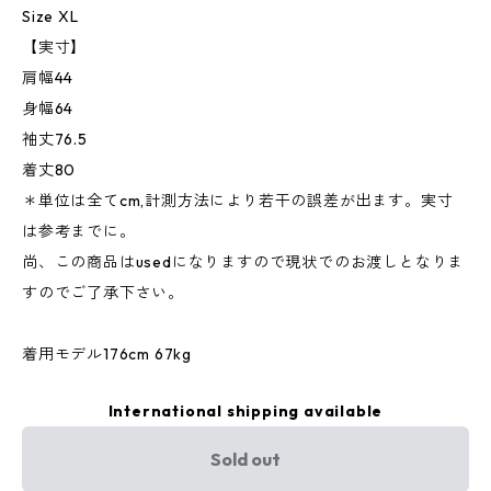
Size XL
【実寸】
肩幅44
身幅64
袖丈76.5
着丈80
＊単位は全てcm,計測方法により若干の誤差が出ます。実寸
は参考までに。
尚、この商品はusedになりますので現状でのお渡しとなりま
すのでご了承下さい。
着用モデル176cm 67kg
International shipping available
Sold out