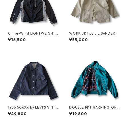
Clima-Wind LIGHTWEIGHT J
WORK JKT by JIL SANDER
KT by SALOMON
¥16,500
¥55,000
1936 506XX by LEVI'S VINTA
DOUBLE PKT HARRINGTON J
GE GLOTHING NO-WASH
KT by LANDS'END
¥49,800
¥19,800