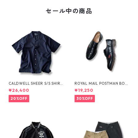
セール中の商品
CALDWELL SHEER S/S SHIRT
ROYAL MAIL POSTMAN BOO
by Polo Ralph Lauren
TS by Dr.MARTENS
¥26,400
¥19,250
20%OFF
30%OFF