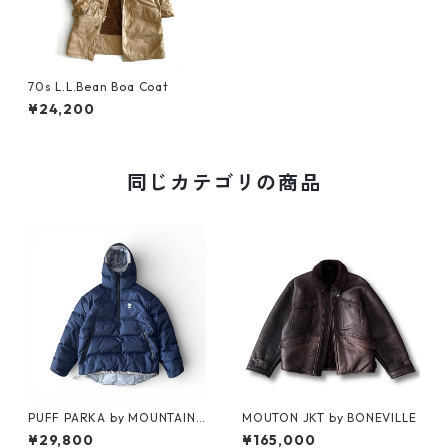
70s L.L.Bean Boa Coat
¥24,200
同じカテゴリの商品
PUFF PARKA by MOUNTAIN
MOUTON JKT by BONEVILLE
RESEARCH
¥29,800
¥165,000