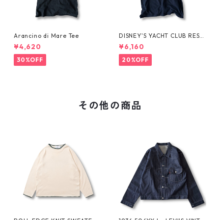
Arancino di Mare Tee
DISNEY'S YACHT CLUB RESO
RT Tee
¥4,620
¥6,160
30%OFF
20%OFF
その他の商品