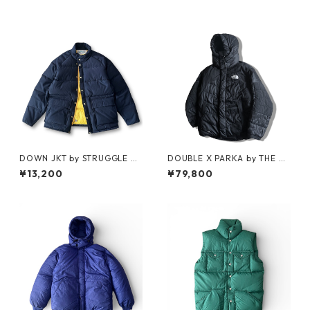
DOWN JKT by STRUGGLE G
DOUBLE X PARKA by THE N
EAR
ORTH FACE
¥13,200
¥79,800