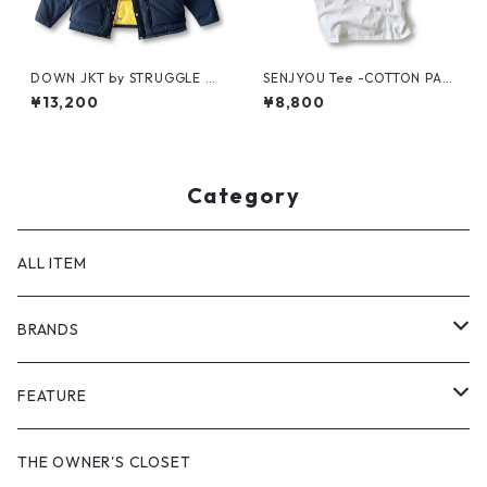
DOWN JKT by STRUGGLE G
SENJYOU Tee -COTTON PAN
EAR
-
¥13,200
¥8,800
Category
ALL ITEM
BRANDS
GHOST ALMOSTBLACK
FEATURE
PRODUCT TWELVE
NEW VINTAGE
THE OWNER'S CLOSET