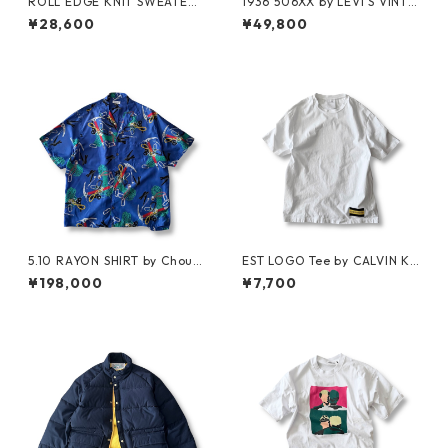
ROLL EDGE KNIT SWEATER
1936 506XX by LEVI'S VINTA
by Little Yarmouth
GE GLOTHING NO-WASH
¥28,600
¥49,800
5.10 RAYON SHIRT by Chouin
EST LOGO Tee by CALVIN KL
ard Equipment
EIN JEANS ESTABLISHED.1978
¥198,000
¥7,700