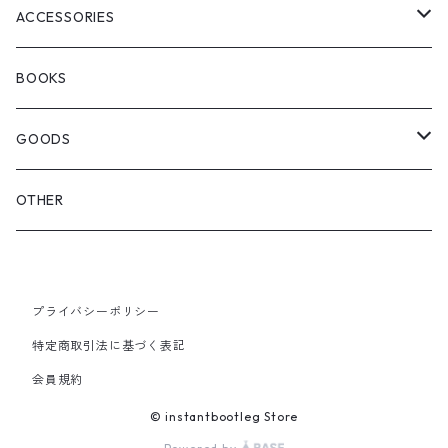
WOODBLOCK
BOOTS
BACKPACK
ACCESSORIES
SEDAN ALL-PURPOSE
SHOULDER
EYE WEAR
BOOKS
OTHER BAGS
CAP&HAT
GOODS
GLOVES&SCARF
TOY
OTHER
BACKPACK
JEWELRY
VINYL
プライバシーポリシー
SHOULDER
PINS& PINBACK
特定商取引法に基づく表記
SMALL BAG
会員規約
SOX
© instantbootleg Store