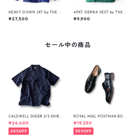
HEAVY DOWN JKT by THE N
4PKT SIERRA VEST by THE N
ORTH FACE
ORTH FACE
¥27,500
¥9,900
セール中の商品
CALDWELL SHEER S/S SHIRT
ROYAL MAIL POSTMAN BOO
by Polo Ralph Lauren
TS by Dr.MARTENS
¥26,400
¥19,250
20%OFF
30%OFF