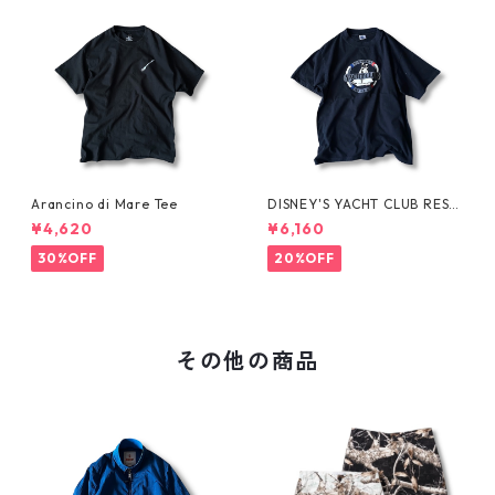
Arancino di Mare Tee
DISNEY'S YACHT CLUB RESO
RT Tee
¥4,620
¥6,160
30%OFF
20%OFF
その他の商品