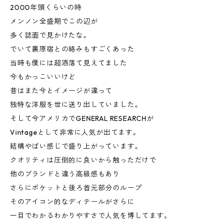
2000年頭くらいの時
メンノン全盛期でこの辺が
多く誌面で見かけたな。
でいて裏原宿との絡みもすごくあった
当時も僕には超洒落て見えてました
今もかっこいいけど
昔はまた今とイメージが違って
独特な洋服を世に送り出していました。
そして今アメリカでGENERAL RESEARCHが
Vintageとして非常に人気が出てます。
結構やばい感じで盛り上がっています。
クオリティは圧倒的に良いから触っただけで
他のブランドと違う高級感もあり
さらにポケットと後ろ首元部分のループ
そのアイコン的なディテールがさらに
一目でわかるわかりやすさで人気を博してます。