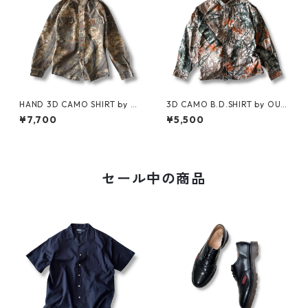
HAND 3D CAMO SHIRT by Cl
3D CAMO B.D.SHIRT by OUT
arfield Outdoors
FITTERS RIDGE
¥7,700
¥5,500
セール中の商品