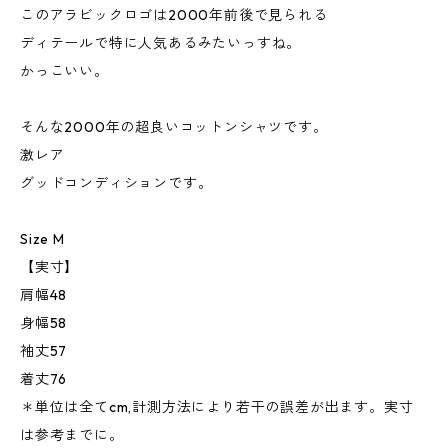
このアラビックロゴは2000年前後で見られる
ディテールで特に人気あるみたいっすね。
かっこいい。
そんな2000年の超良いコットンシャツです。
激レア
グッドコンディションです。
Size M
【実寸】
肩幅48
身幅58
袖丈57
着丈76
＊単位は全てcm,計測方法により若干の誤差が出ます。実寸
は参考までに。