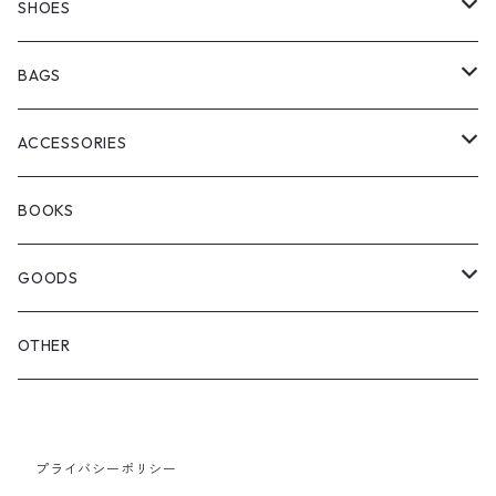
manewold
SHORT SLEEVE
HALF PANTS
SHOES
ChaosFissingClubxALLMOSTBLACK
KICKS
BAGS
WOODBLOCK
BOOTS
BACKPACK
ACCESSORIES
SEDAN ALL-PURPOSE
SHOULDER
EYE WEAR
BOOKS
OTHER BAGS
CAP&HAT
GOODS
GLOVES&SCARF
TOY
OTHER
BACKPACK
JEWELRY
VINYL
プライバシーポリシー
SHOULDER
PINS& PINBACK