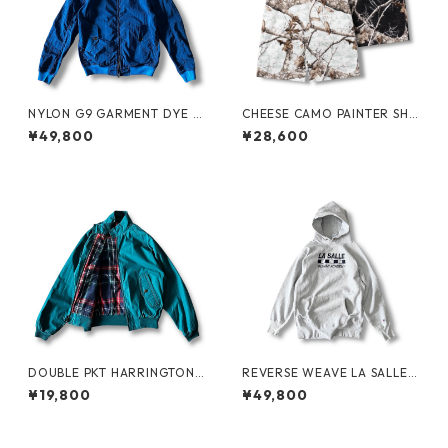
NYLON G9 GARMENT DYE b
CHEESE CAMO PAINTER SHO
y BARACUTA
RTS by Little Yarmouth
¥49,800
¥28,600
DOUBLE PKT HARRINGTON J
REVERSE WEAVE LA SALLE
KT by LANDS'END
MILITARY ACADEMY by CHA
¥19,800
¥49,800
MPION