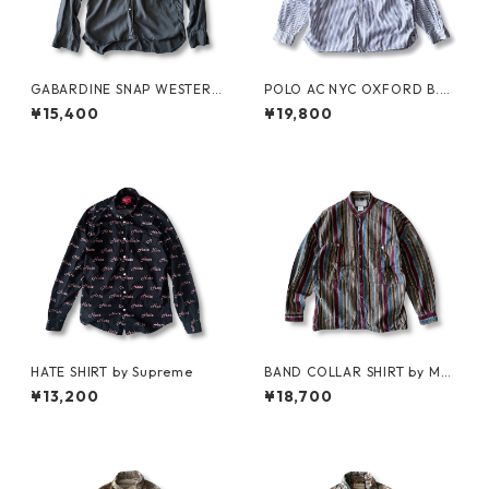
GABARDINE SNAP WESTERN
POLO AC NYC OXFORD B.D.
SHIRT by WYTHE
SHIRT by Polo Ralph Lauren
¥15,400
¥19,800
HATE SHIRT by Supreme
BAND COLLAR SHIRT by MA
RITHÉ FRANÇOIS GIRBAUD
¥13,200
¥18,700