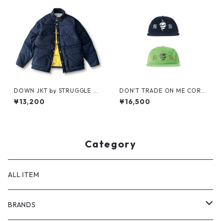
DOWN JKT by STRUGGLE G
DON’T TRADE ON ME CORD
EAR
S CAP by Little Yarmouth
¥13,200
¥16,500
Category
ALL ITEM
BRANDS