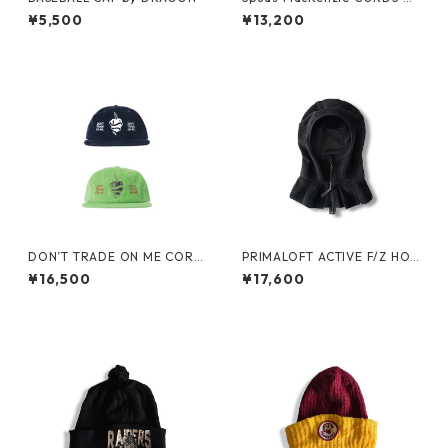
AP by BUD LIGHT
¥5,500
¥13,200
DON’T TRADE ON ME CORD
PRIMALOFT ACTIVE F/Z HO
S CAP by Little Yarmouth
OD -PRODUCT TWELVE-
¥16,500
¥17,600