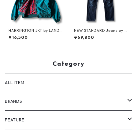
HARRINGTON JKT by LAND
NEW STANDARD Jeans by A.
S'END
P.C. x Supreme
¥16,500
¥69,800
Category
ALL ITEM
BRANDS
GHOST ALMOSTBLACK
FEATURE