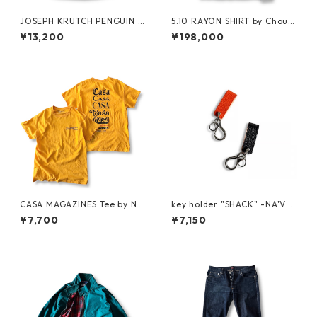
JOSEPH KRUTCH PENGUIN T
5.10 RAYON SHIRT by Chouin
ee by Jim Morris
ard Equipment
¥13,200
¥198,000
CASA MAGAZINES Tee by Nei
key holder "SHACK" -NA'VV
ghborhood Spot
Y-
¥7,700
¥7,150