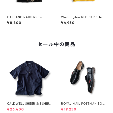
OAKLAND RAIDERS Team Be
Washington RED SKINS Tea
anie
m Beanie
¥8,800
¥4,950
セール中の商品
CALDWELL SHEER S/S SHIRT
ROYAL MAIL POSTMAN BOO
by Polo Ralph Lauren
TS by Dr.MARTENS
¥26,400
¥19,250