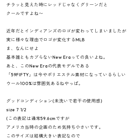
チラッと見えた時にレッドじゃなくグリーンだと
クールですよね〜
近年だとインディアンズのロゴが変わってしまいましたが
実に様々な理由でロゴが変化するMLB
ま、なんにせよ
基本誰ともカブらないNew Eraっての良いよね。
あと、このNew Eraの代表モデルである
「59FIFTY」は今やポリエステル素材になっているらしい
ウール100%は雰囲気あるねやっぱ。
グッドコンディション(未洗いで若干の使用感)
size 7 1/2
(この表記は通常59.6cmですが
アメリカ当時の企画のため気持ち小さいです。
このサイズは結構大きい表記なので