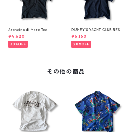
Arancino di Mare Tee
DISNEY'S YACHT CLUB RESO
RT Tee
¥4,620
¥6,160
30%OFF
20%OFF
その他の商品