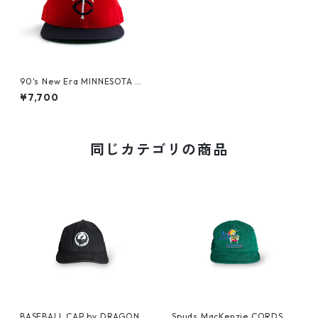
90's New Era MINNESOTA T
WINS
¥7,700
同じカテゴリの商品
BASEBALL CAP by DRAGON
Spuds MacKenzie CORDS C