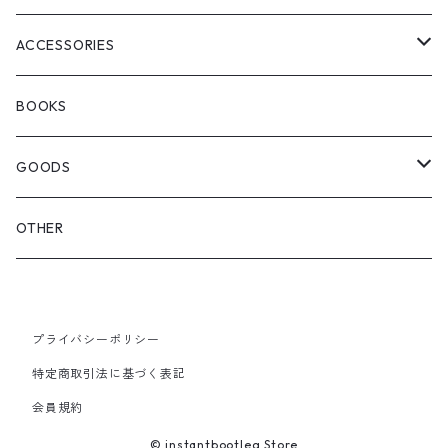
WOODBLOCK
BOOTS
BACKPACK
ACCESSORIES
SEDAN ALL-PURPOSE
SHOULDER
EYE WEAR
BOOKS
OTHER BAGS
CAP&HAT
GOODS
GLOVES&SCARF
TOY
OTHER
BACKPACK
JEWELRY
VINYL
プライバシーポリシー
SHOULDER
PINS& PINBACK
特定商取引法に基づく表記
SMALL BAG
会員規約
SOX
© instantbootleg Store