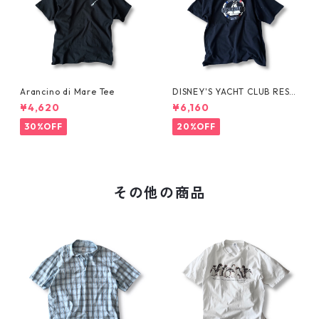
Arancino di Mare Tee
DISNEY'S YACHT CLUB RESO
RT Tee
¥4,620
¥6,160
30%OFF
20%OFF
その他の商品