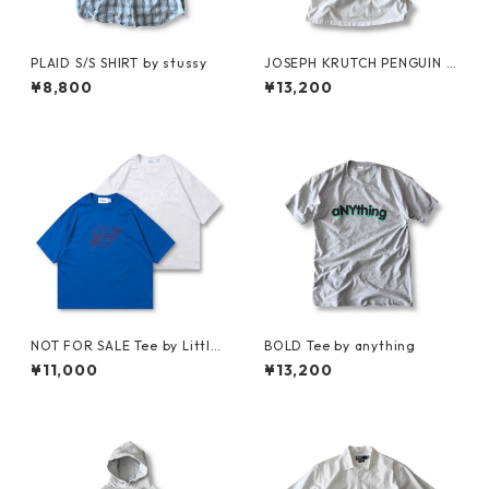
PLAID S/S SHIRT by stussy
JOSEPH KRUTCH PENGUIN T
ee by Jim Morris
¥8,800
¥13,200
NOT FOR SALE Tee by Little
BOLD Tee by anything
Yarmouth
¥11,000
¥13,200