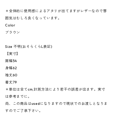
＊全体的に使用感によるアタリが出てますがレザーなので雰
囲気はむしろ良くなっています。
Color
ブラウン
Size 不明(おそらくらL表記)
【実寸】
肩幅54
身幅62
袖丈60
着丈79
＊単位は全てcm,計測方法により若干の誤差が出ます。実寸
は参考までに。
尚、この商品はusedになりますので現状でのお渡しとなりま
すのでご了承下さい。