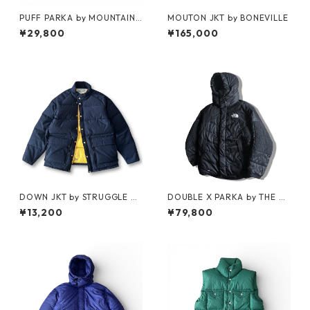
PUFF PARKA by MOUNTAIN
MOUTON JKT by BONEVILLE
RESEARCH
¥29,800
¥165,000
DOWN JKT by STRUGGLE G
DOUBLE X PARKA by THE N
EAR
ORTH FACE
¥13,200
¥79,800