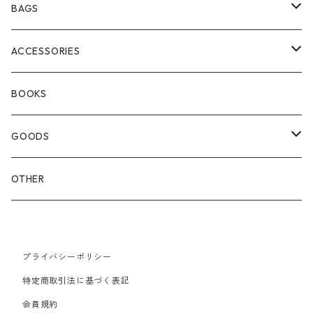
ChaosFissingClubxALLMOSTBLACK
KICKS
BAGS
WOODBLOCK
BOOTS
BACKPACK
ACCESSORIES
SEDAN ALL-PURPOSE
SHOULDER
EYE WEAR
BOOKS
OTHER BAGS
CAP&HAT
GOODS
GLOVES&SCARF
TOY
OTHER
BACKPACK
JEWELRY
VINYL
プライバシーポリシー
SHOULDER
PINS& PINBACK
特定商取引法に基づく表記
SMALL BAG
会員規約
SOX