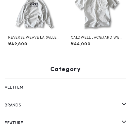
REVERSE WEAVE LA SALLE
CALDWELL JACQUARD WEA
MILITARY ACADEMY by CHA
VE S/S SHIRT by Polo Ralph
¥49,800
¥44,000
MPION
Lauren
Category
ALL ITEM
BRANDS
GHOST ALMOSTBLACK
FEATURE