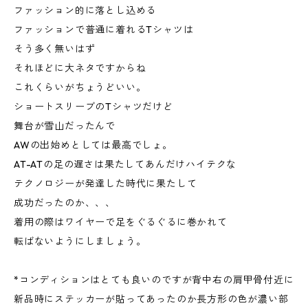
ファッション的に落とし込める
ファッションで普通に着れるTシャツは
そう多く無いはず
それほどに大ネタですからね
これくらいがちょうどいい。
ショートスリーブのTシャツだけど
舞台が雪山だったんで
AWの出始めとしては最高でしょ。
AT-ATの足の遅さは果たしてあんだけハイテクな
テクノロジーが発達した時代に果たして
成功だったのか、、、
着用の際はワイヤーで足をぐるぐるに巻かれて
転ばないようにしましょう。
*コンディションはとても良いのですが背中右の肩甲骨付近に
新品時にステッカーが貼ってあったのか長方形の色が濃い部