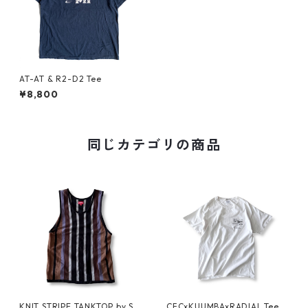
AT-AT & R2-D2 Tee
¥8,800
同じカテゴリの商品
KNIT STRIPE TANKTOP by Su
CFCxKUUMBAxRADIAL Tee