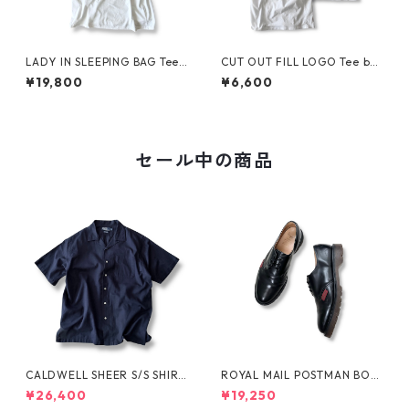
LADY IN SLEEPING BAG Tee
CUT OUT FILL LOGO Tee by
by THE NORTH FACE
Polar Skate Co.
¥19,800
¥6,600
セール中の商品
CALDWELL SHEER S/S SHIRT
ROYAL MAIL POSTMAN BOO
by Polo Ralph Lauren
TS by Dr.MARTENS
¥26,400
¥19,250