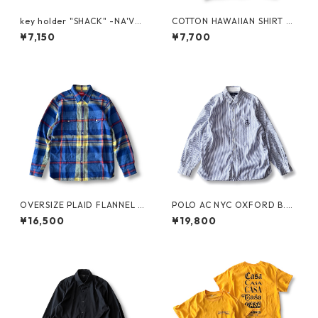
key holder "SHACK" -NA'VV
COTTON HAWAIIAN SHIRT by
Y-
PACIFIC LEGEND
¥7,150
¥7,700
OVERSIZE PLAID FLANNEL S
POLO AC NYC OXFORD B.D.
HIRT by Supreme
SHIRT by Polo Ralph Lauren
¥16,500
¥19,800