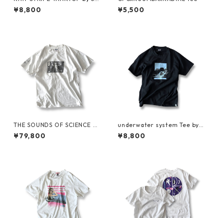
preme
¥8,800
¥5,500
THE SOUNDS OF SCIENCE fo
underwater system Tee by S
r Grand Royal Tee by BEASTI
ARCASTIC
¥79,800
¥8,800
E BOYS