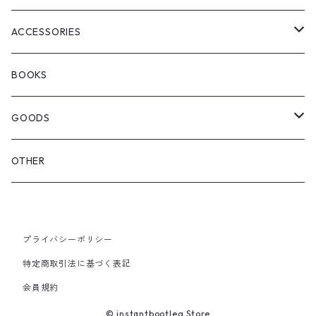
WOODBLOCK
BOOTS
BACKPACK
ACCESSORIES
SEDAN ALL-PURPOSE
SHOULDER
EYE WEAR
BOOKS
OTHER BAGS
CAP&HAT
GOODS
GLOVES&SCARF
TOY
OTHER
BACKPACK
JEWELRY
VINYL
プライバシーポリシー
SHOULDER
PINS& PINBACK
特定商取引法に基づく表記
SMALL BAG
会員規約
SOX
© instantbootleg Store