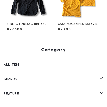
STRETCH DRESS SHIRT by JIL
CASA MAGAZINES Tee by Nei
SANDER
ghborhood Spot
¥27,500
¥7,700
Category
ALL ITEM
BRANDS
GHOST ALMOSTBLACK
FEATURE