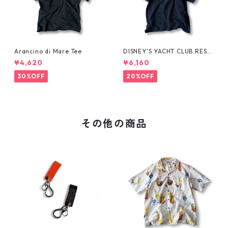
Arancino di Mare Tee
DISNEY'S YACHT CLUB RESO
RT Tee
¥4,620
¥6,160
30%OFF
20%OFF
その他の商品