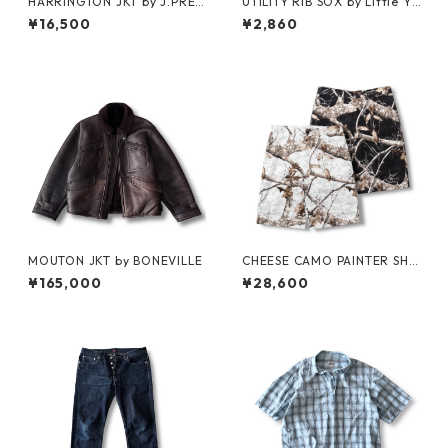
HARRINGTON JKT by J.PRES
UTILITY RIB SOX by Little Ya
S
rmouth
¥16,500
¥2,860
MOUTON JKT by BONEVILLE
CHEESE CAMO PAINTER SHO
RTS by Little Yarmouth
¥165,000
¥28,600