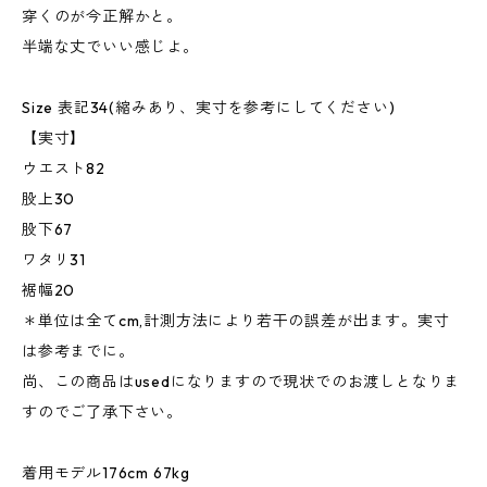
穿くのが今正解かと。
半端な丈でいい感じよ。
Size 表記34(縮みあり、実寸を参考にしてください)
【実寸】
ウエスト82
股上30
股下67
ワタリ31
裾幅20
＊単位は全てcm,計測方法により若干の誤差が出ます。実寸
は参考までに。
尚、この商品はusedになりますので現状でのお渡しとなりま
すのでご了承下さい。
着用モデル176cm 67kg