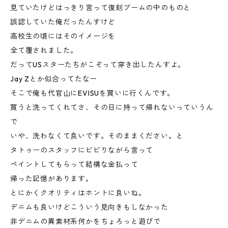
見ていたけどはっきり言って復刻ブームの中のものと
誤認していた俺だったんすけど
高校生の頃にはそのイメージを
全て覆されました。
だってUSスターたちがこぞって穿き出したんすよ。
Jay Zとか似合ってたなー
そこで俺も代官山にEVISUを買いに行くんです。
買うと洗ってくれてさ、その日に持って帰れないっていうん
で
いや、洗わなくて良いです。そのままください。と
タトゥーのスタッフにビビりながら言って
ペイントしてもらって結構な金払って
帰った記憶があります。
とにかくクオリティはホントに良いね。
デニムも良いけどこういう見向きもしなかった
非デニムの異素材系何かをちょろっと遊びで