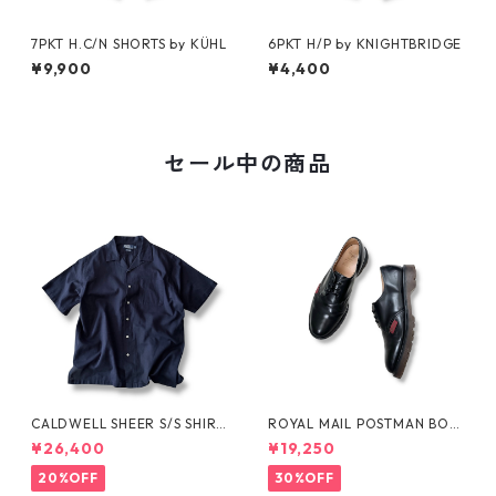
7PKT H.C/N SHORTS by KÜHL
6PKT H/P by KNIGHTBRIDGE
¥9,900
¥4,400
セール中の商品
CALDWELL SHEER S/S SHIRT
ROYAL MAIL POSTMAN BOO
by Polo Ralph Lauren
TS by Dr.MARTENS
¥26,400
¥19,250
20%OFF
30%OFF