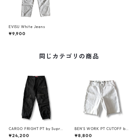
EVISU White Jeans
¥9,900
同じカテゴリの商品
CARGO FRIGHT PT by Supre
BEN'S WORK PT CUTOFF by
me
Ben Davis
¥24,200
¥8,800