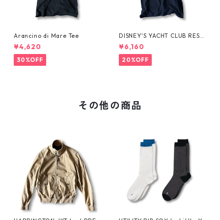
Arancino di Mare Tee
DISNEY'S YACHT CLUB RESO
RT Tee
¥4,620
¥6,160
30%OFF
20%OFF
その他の商品