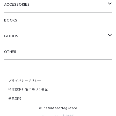
WOODBLOCK
BOOTS
BACKPACK
ACCESSORIES
SEDAN ALL-PURPOSE
SHOULDER
EYE WEAR
BOOKS
OTHER BAGS
CAP&HAT
GOODS
GLOVES&SCARF
TOY
OTHER
BACKPACK
JEWELRY
VINYL
プライバシーポリシー
SHOULDER
PINS& PINBACK
特定商取引法に基づく表記
SMALL BAG
会員規約
SOX
© instantbootleg Store