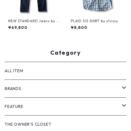
NEW STANDARD Jeans by A.
PLAID S/S SHIRT by stussy
P.C. x Supreme
¥69,800
¥8,800
Category
ALL ITEM
BRANDS
GHOST ALMOSTBLACK
FEATURE
PRODUCT TWELVE
NEW VINTAGE
THE OWNER'S CLOSET