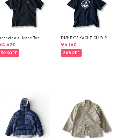
Arancino di Mare Tee
DISNEY'S YACHT CLUB RES
ORT Tee
¥4,620
¥6,160
30%OFF
20%OFF