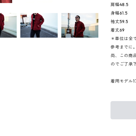
肩幅48.5
身幅61.5
袖丈59.5
着丈69
＊単位は全
参考までに
尚、この商品
のでご了承
着用モデル176