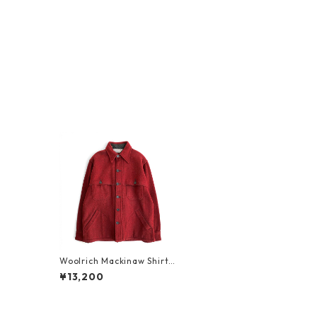
Woolrich Mackinaw Shirt
Red
¥13,200