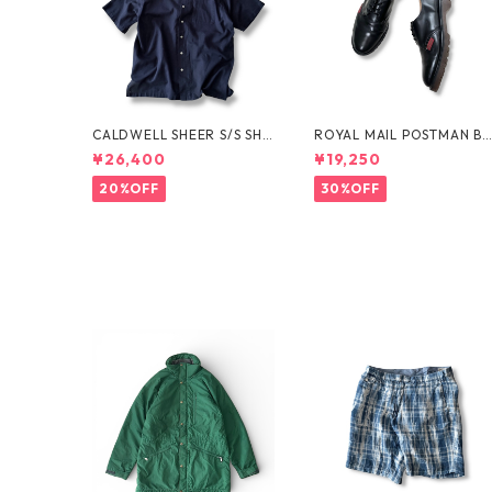
CALDWELL SHEER S/S SHI
ROYAL MAIL POSTMAN B
RT by Polo Ralph Lauren
OTS by Dr.MARTENS
¥26,400
¥19,250
20%OFF
30%OFF