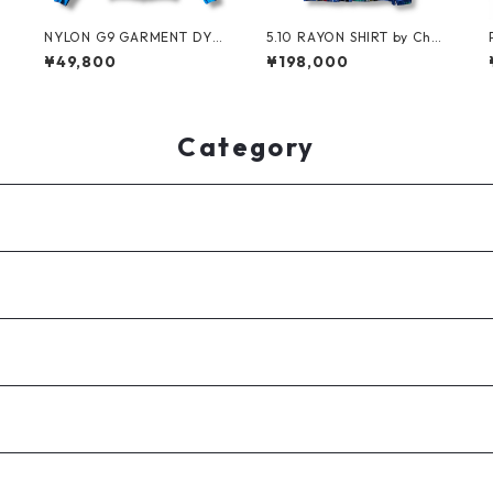
NYLON G9 GARMENT DYE
5.10 RAYON SHIRT by Chou
a
by BARACUTA
inard Equipment
¥49,800
¥198,000
Category