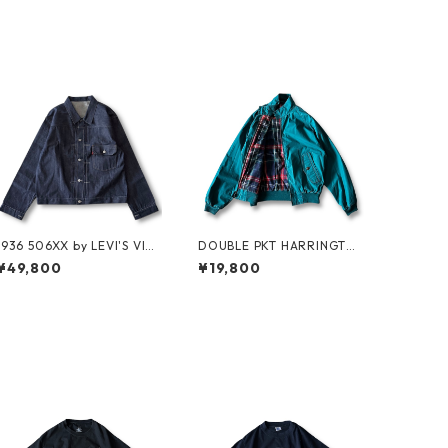
1936 506XX by LEVI'S VINT
DOUBLE PKT HARRINGTO
AGE GLOTHING NO-WASH
N JKT by LANDS'END
¥49,800
¥19,800