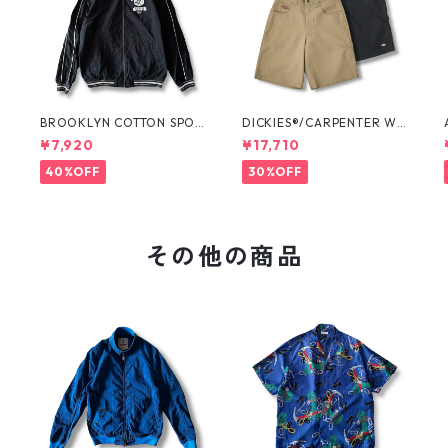
O
BROOKLYN COTTON SPOR
DICKIES®/CARPENTER WI
T JKT by Polo Ralph Laure
DE SHORTS -SEDAN ALL-P
¥7,920
¥17,710
n
URPOSE-
40%OFF
30%OFF
その他の商品