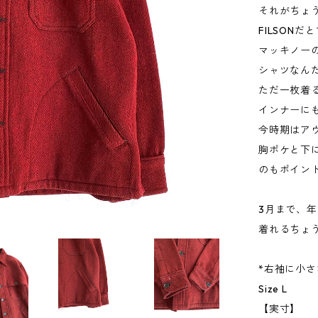
それがちょ
FILSON
マッキノー
シャツなん
ただ一枚着
インナーに
今時期はア
胸ポケと下
のもポイン
3月まで、
着れるちょ
*右袖に小さ
Size L
【実寸】