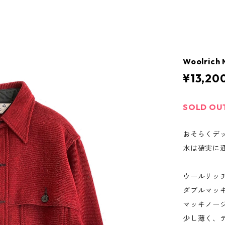
Woolrich 
¥13,20
SOLD OU
おそらくデ
水は確実に
ウールリッチ
ダブルマッ
マッキノー
少し薄く、