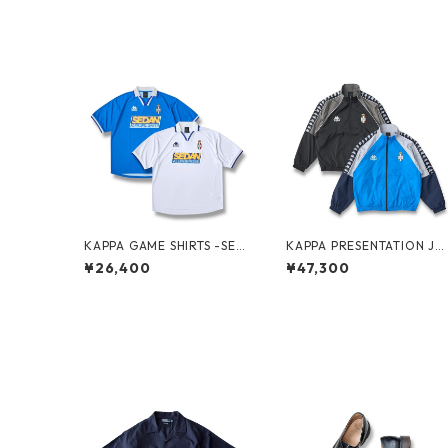
KAPPA GAME SHIRTS -SED
KAPPA PRESENTATION JA
AN ALL-PURPOSE-
KET -SEDAN ALL-PURPOS
¥26,400
¥47,300
E-