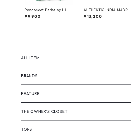
Penobscot Parka by L.L.Be
AUTHENTIC INDIA MADRA
an
S SHORTS by Polo Ralph L
¥9,900
¥13,200
uren
ALL ITEM
BRANDS
GHOST ALMOSTBLACK
FEATURE
PRODUCT TWELVE
NEW VINTAGE
THE OWNER'S CLOSET
Supreme
BAICYCLON
VINTAGE OUTDOOR
TOPS