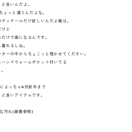
うど良いんだよ。
だとちょっと違うんだよな。
のディテールだけ欲しいんだよ俺は。
だけど
るだけで画になるんです。
も着れるしね。
ウターの中からちょこっと覗かせてください。
にハンドウォームポケット付いてる
ト。
年によっちゃ4月前半まで
うど良いアイテムです。
な汚れ(画像参照)