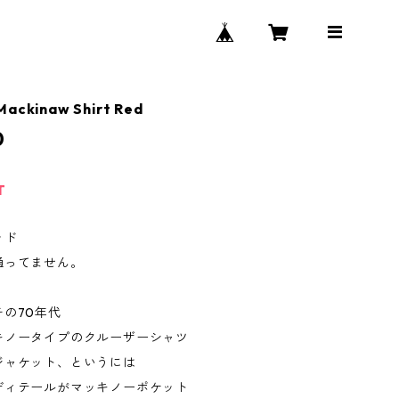
Mackinaw Shirt Red
0
T
ッド
通ってません。
の70年代
キノータイプのクルーザーシャツ
ジャケット、というには
ディテールがマッキノーポケット