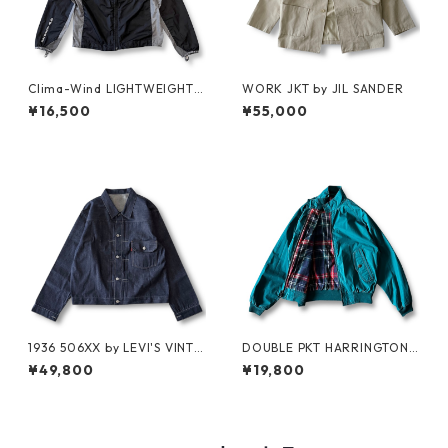
Clima-Wind LIGHTWEIGHT J
WORK JKT by JIL SANDER
KT by SALOMON
¥16,500
¥55,000
1936 506XX by LEVI'S VINTA
DOUBLE PKT HARRINGTON J
GE GLOTHING NO-WASH
KT by LANDS'END
¥49,800
¥19,800