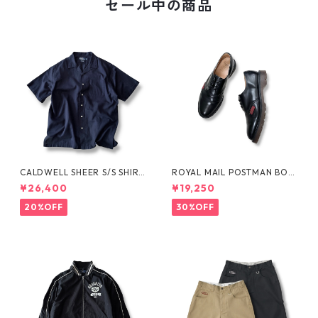
セール中の商品
CALDWELL SHEER S/S SHIRT
ROYAL MAIL POSTMAN BOO
by Polo Ralph Lauren
TS by Dr.MARTENS
¥26,400
¥19,250
20%OFF
30%OFF