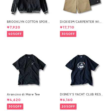
BROOKLYN COTTON SPORT
DICKIES®/CARPENTER WIDE
JKT by Polo Ralph Lauren
SHORTS -SEDAN ALL-PURPO
¥7,920
¥17,710
SE-
40%OFF
30%OFF
Arancino di Mare Tee
DISNEY'S YACHT CLUB RESO
RT Tee
¥4,620
¥6,160
30%OFF
20%OFF