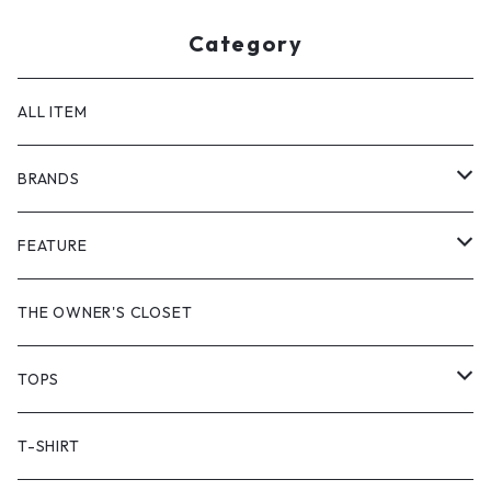
Category
ALL ITEM
BRANDS
GHOST ALMOSTBLACK
FEATURE
PRODUCT TWELVE
NEW VINTAGE
THE OWNER'S CLOSET
Supreme
BAICYCLON
VINTAGE OUTDOOR
TOPS
Stussy
ARC'TERYX
Little Yarmouth
RTW VINTAGE
JACKET
T-SHIRT