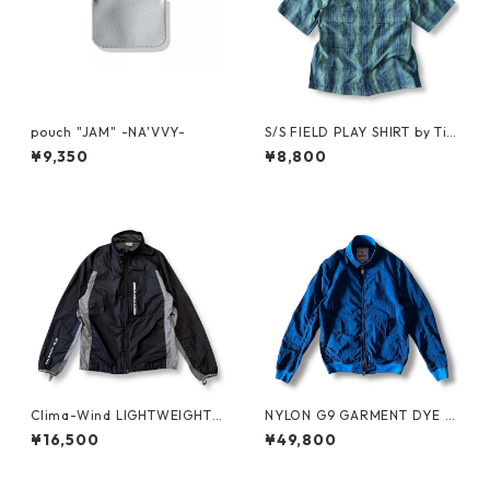
pouch "JAM" -NA'VVY-
S/S FIELD PLAY SHIRT by Ti
mberland
¥9,350
¥8,800
Clima-Wind LIGHTWEIGHT J
NYLON G9 GARMENT DYE b
KT by SALOMON
y BARACUTA
¥16,500
¥49,800