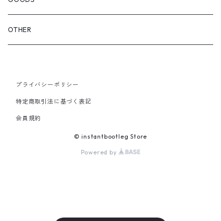
GLOVES&SCARF
TOY
OTHER
BACKPACK
JEWELRY
VINYL
プライバシーポリシー
SHOULDER
PINS& PINBACK
特定商取引法に基づく表記
SMALL BAG
会員規約
SOX
© instantbootleg Store
Powered by